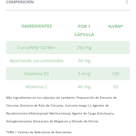
COMPOSICIÓN
INGREDIENTES
POR 1
%VRN*
CÁPSULA
CurcuWIN
ULTRA+
250 mg
®
Aportando curcuminoides
50 mg
Vitamina D3
5 mcg
100
Vitamina C
40 mg
50
Más ingredientes en las cápsulas de Lamberts: Preparación de Extracto de
Cúrcuma (Extracto de Raíz de Cúrcuma, Curcuma longa L.), Agentes de
Recubrimiento (Hidroxipropil Metilcelulosa), Agente de Carga (Celulosa) y
Antiaglomerantes (Estearato de Magnesio y Dióxido de Silicio).
*VRN = Valores de Referencia de Nutrientes.