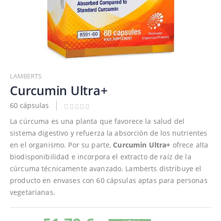
Saltar
al
LAMBERTS
comienzo
Curcumin Ultra+
de
60 cápsulas
la
galería
La cúrcuma es una planta que favorece la salud del
de
sistema digestivo y refuerza la absorción de los nutrientes
imágenes
en el organismo. Por su parte,
Curcumin Ultra+
ofrece alta
biodisponibilidad e incorpora el extracto de raíz de la
cúrcuma técnicamente avanzado. Lamberts distribuye el
producto en envases con 60 cápsulas aptas para personas
vegetarianas.