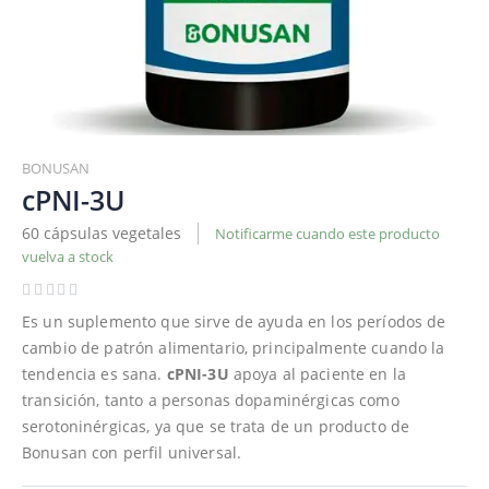
Saltar
al
BONUSAN
comienzo
cPNI-3U
de
60 cápsulas vegetales
Notificarme cuando este producto
la
vuelva a stock
galería
de
imágenes
Es un suplemento que sirve de ayuda en los períodos de
cambio de patrón alimentario, principalmente cuando la
tendencia es sana.
cPNI-3U
apoya al paciente en la
transición, tanto a personas dopaminérgicas como
serotoninérgicas, ya que se trata de un producto de
Bonusan con perfil universal.