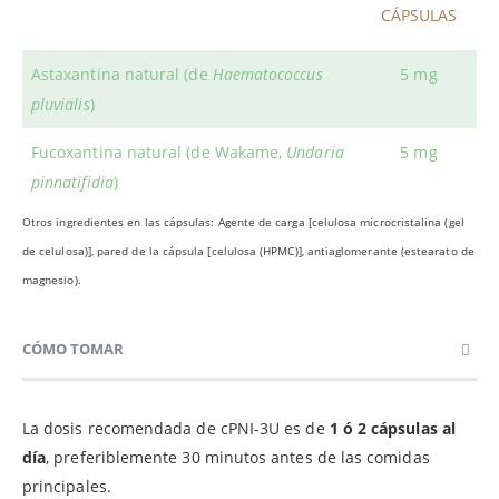
CÁPSULAS
Astaxantina natural (de
Haematococcus
5 mg
pluvialis
)
Fucoxantina natural (de Wakame,
Undaria
5 mg
pinnatifidia
)
Otros ingredientes en las cápsulas: Agente de carga [celulosa microcristalina (gel
de celulosa)], pared de la cápsula [celulosa (HPMC)], antiaglomerante (estearato de
magnesio).
CÓMO TOMAR
La dosis recomendada de cPNI-3U es de
1 ó 2 cápsulas al
día
, preferiblemente 30 minutos antes de las comidas
principales.