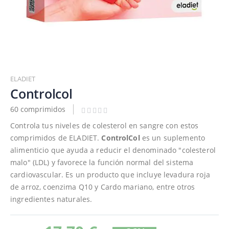
Saltar
al
ELADIET
comienzo
Controlcol
de
60 comprimidos
la
galería
Controla tus niveles de colesterol en sangre con estos
de
comprimidos de ELADIET.
ControlCol
es un suplemento
imágenes
alimenticio que ayuda a reducir el denominado "colesterol
malo" (LDL) y favorece la función normal del sistema
cardiovascular. Es un producto que incluye levadura roja
de arroz, coenzima Q10 y Cardo mariano, entre otros
ingredientes naturales.