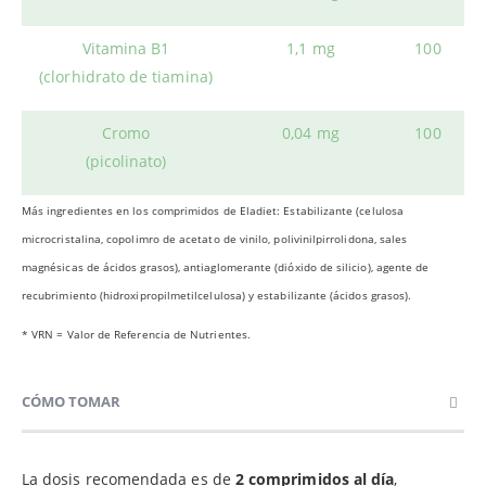
Vitamina B1
1,1 mg
100
(clorhidrato de tiamina)
Cromo
0,04 mg
100
(picolinato)
Más ingredientes en los comprimidos de Eladiet: Estabilizante (celulosa
microcristalina, copolimro de acetato de vinilo, polivinilpirrolidona, sales
magnésicas de ácidos grasos), antiaglomerante (dióxido de silicio), agente de
recubrimiento (hidroxipropilmetilcelulosa) y estabilizante (ácidos grasos).
* VRN = Valor de Referencia de Nutrientes.
CÓMO TOMAR
La dosis recomendada es de
2 comprimidos al día
,