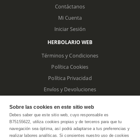
Contáctanos
Mi Cuenta
Iniciar Sesión
HERBOLARIO WEB
Términos y Condiciones
Política Cookies
Política Privacidad
Envíos y Devoluciones
Sobre las cookies en este sitio web
Debes saber que este sitio web, cuyo responsable es
B75155622, utiliza cookies propias y de terceros para que tu
navegación sea óptima, así podrá adaptarse a tus preferencias y
realizar labores analíticas. Si consientes nuestro uso de cookies