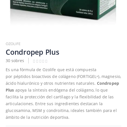
Saltar
al
OZOLIFE
comienzo
Condropep Plus
de
30 sobres
la
galería
Es una fórmula de Ozolife que está compuesta
de
por péptidos bioactivos de colágeno (FORTIGEL
), magnesio,
®
imágenes
ácido hialurónico y otros nutrientes naturales.
Condropep
Plus
apoya la síntesis endógena del colágeno, lo que
facilita la protección del cartílago y la flexibilidad de las
articulaciones. Entre sus ingredientes destacan la
glucosamina, MSM y condroitina, ideales también para el
ámbito de la nutrición deportiva.