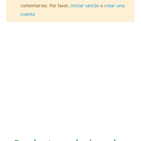
comentarios. Por favor,
iniciar sesión
o
crear una
cuenta