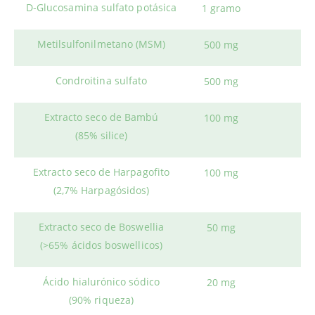
D‐Glucosamina sulfato potásica
1 gramo
Metilsulfonilmetano (MSM)
500 mg
Condroitina sulfato
500 mg
Extracto seco de Bambú
100 mg
(85% silice)
Extracto seco de Harpagofito
100 mg
(2,7% Harpagósidos)
Extracto seco de Boswellia
50 mg
(>65% ácidos boswellicos)
Ácido hialurónico sódico
20 mg
(90% riqueza)