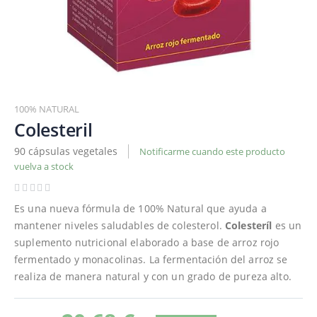
Saltar
al
100% NATURAL
comienzo
Colesteril
de
90 cápsulas vegetales
Notificarme cuando este producto
la
vuelva a stock
galería
de
imágenes
Es una nueva fórmula de 100% Natural que ayuda a
mantener niveles saludables de colesterol.
Colesteríl
es un
suplemento nutricional elaborado a base de arroz rojo
fermentado y monacolinas. La fermentación del arroz se
realiza de manera natural y con un grado de pureza alto.