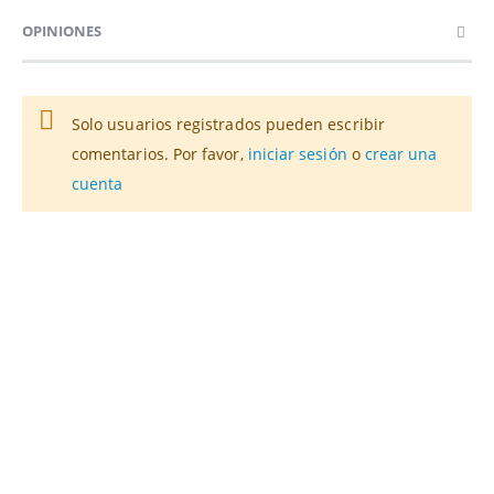
OPINIONES
Solo usuarios registrados pueden escribir
comentarios. Por favor,
iniciar sesión
o
crear una
cuenta