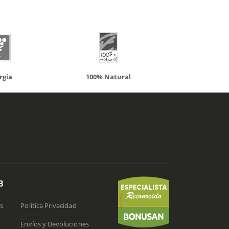
00% Natural
Solaray
B
s
Política Privacidad
Envíos y Devoluciones