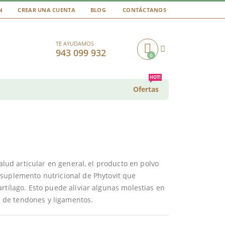
N
CREAR UNA CUENTA
BLOG
CONTÁCTANOS
TE AYUDAMOS
943 099 932
0
Cart
HOT!
Ofertas
salud articular en general, el producto en polvo
suplemento nutricional de Phytovit que
rtílago. Esto puede aliviar algunas molestias en
ad de tendones y ligamentos.