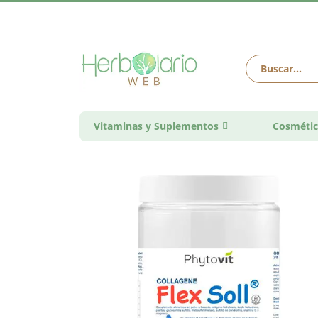
Vitaminas y Suplementos
Cosmétic
Saltar
al
final
de
la
galería
de
imágenes