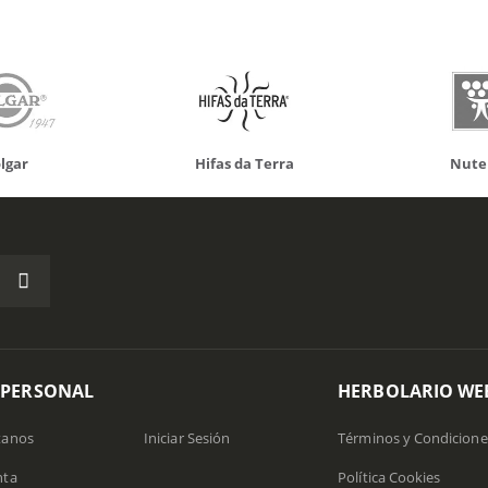
Hifas da Terra
Nutergia
1
 PERSONAL
HERBOLARIO WE
tanos
Iniciar Sesión
Términos y Condicione
nta
Política Cookies