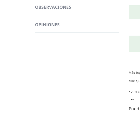
Ademá
OBSERVACIONES
OPINIONES
En de
como 
Más ing
silicio).
¿D
*VRN = 
Eglé
Pued