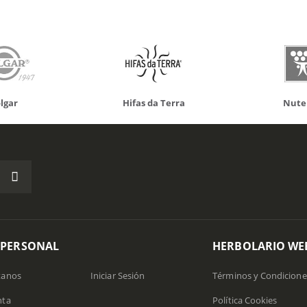
da Terra
Nutergia
100% N
 PERSONAL
HERBOLARIO WE
tanos
Iniciar Sesión
Términos y Condicione
nta
Política Cookies