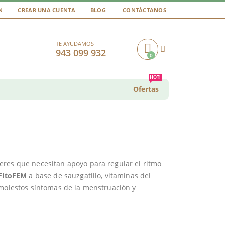
N
CREAR UNA CUENTA
BLOG
CONTÁCTANOS
TE AYUDAMOS
943 099 932
0
Cart
HOT!
Ofertas
eres que necesitan apoyo para regular el ritmo
oFitoFEM
a base de sauzgatillo, vitaminas del
 molestos síntomas de la menstruación y