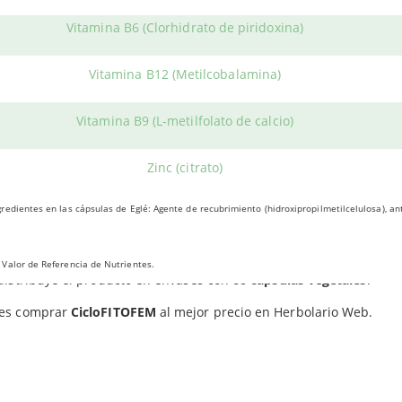
s, se trata de una fórmula que interviene en la regulación de lo
Vitamina B6 (Clorhidrato de piridoxina)
Las cápsulas de EGLÉ favorecen el
estado de ánimo
, evitando epi
Vitamina B12 (Metilcobalamina)
Ayuda a prevenir contracturas musculares, retención de líquidos 
etapas por las que pasa la mujer.
Vitamina B9 (L-metilfolato de calcio)
Apoya la
fertilidad
de manera saludable.
Zinc (citrato)
finitiva, CicloFitoFEM ayuda a combatir ciertas afecciones que ti
miomas, problemas mamarios, afecciones cutáneas o incluso la di
redientes en las cápsulas de Eglé: Agente de recubrimiento (hidroxipropilmetilcelulosa), a
ÓNDE COMPRAR?
Valor de Referencia de Nutrientes.
distribuye el producto en envases con
60 cápsulas vegetales
.
es comprar
CicloFITOFEM
al mejor precio en Herbolario Web.