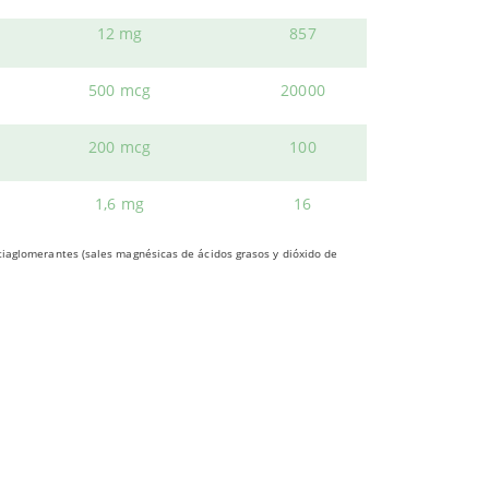
s ritmos hormonales y el
ciclo menstrual
.
12 mg
857
sodios de irritabilidad y ansiedad.
500 mcg
20000
y otras
molestias físicas
habituales en ciertas
200 mcg
100
1,6 mg
16
enden a aparecer durante la
menstruación
,
sminución de la libido.
ntiaglomerantes (sales magnésicas de ácidos grasos y dióxido de