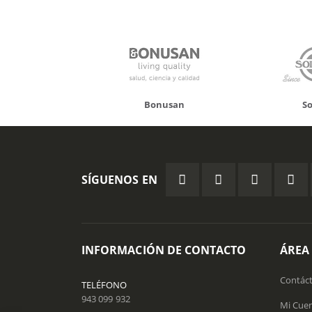
onusan
Solgar
Hifas 
SÍGUENOS EN
INFORMACIÓN DE CONTACTO
ÁREA
Contác
TELÉFONO
943 099 932
Mi Cue