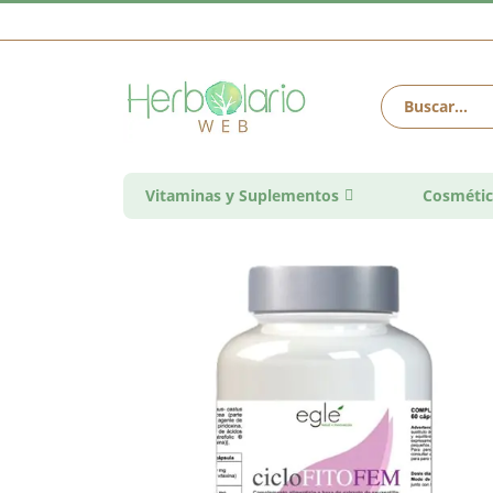
Vitaminas y Suplementos
Cosmétic
Saltar
al
final
de
la
galería
de
imágenes