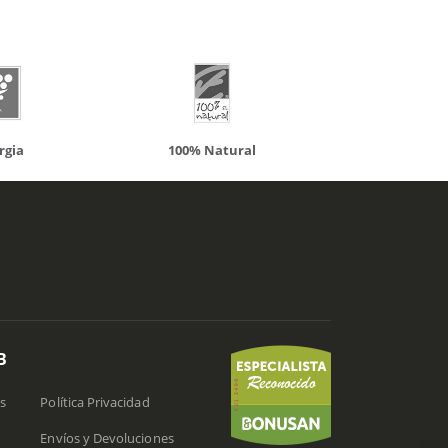
atural
Solaray
LCN
B
s
Política Privacidad
Envíos y Devoluciones