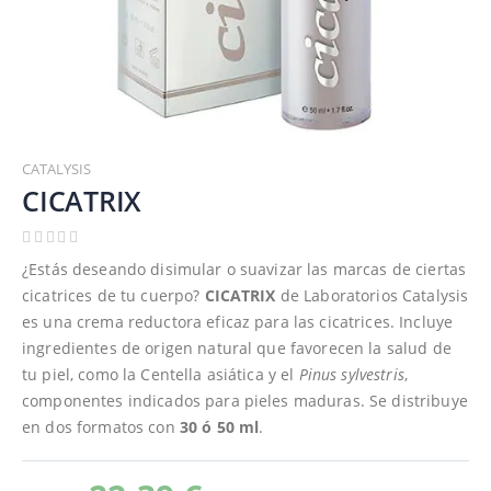
Saltar
al
CATALYSIS
comienzo
CICATRIX
de
la
galería
¿Estás deseando disimular o suavizar las marcas de ciertas
de
cicatrices de tu cuerpo?
CICATRIX
de Laboratorios Catalysis
imágenes
es una crema reductora eficaz para las cicatrices. Incluye
ingredientes de origen natural que favorecen la salud de
tu piel, como la Centella asiática y el
Pinus sylvestris
,
componentes indicados para pieles maduras. Se distribuye
en dos formatos con
30 ó 50 ml
.