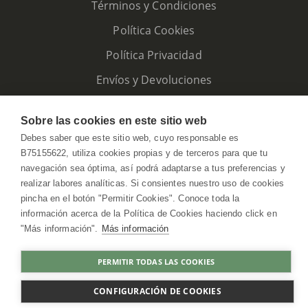
Términos y Condiciones
Política Cookies
Política Privacidad
Envíos y Devoluciones
Sobre las cookies en este sitio web
Debes saber que este sitio web, cuyo responsable es
B75155622, utiliza cookies propias y de terceros para que tu
navegación sea óptima, así podrá adaptarse a tus preferencias y
realizar labores analíticas. Si consientes nuestro uso de cookies
pincha en el botón "Permitir Cookies". Conoce toda la
información acerca de la Política de Cookies haciendo click en
"Más información".
Más información
HerbolarioWeb © 2026. All Rights Reserved
PERMITIR TODAS LAS COOKIES
COMPRAR
CONFIGURACIÓN DE COOKIES