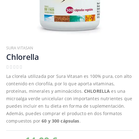
Saltar
al
SURA VITASAN
comienzo
Chlorella
de
la
galería
La clorela utilizada por Sura Vitasan es 100% pura, con alto
de
contenido en clorofila, por lo que aporta vitaminas,
imágenes
proteínas, minerales y aminoácidos.
CHLORELLA
es una
microalga verde unicelular con importantes nutrientes que
puedes incluir en tu dieta en forma de suplementación.
Además, puedes comprar el producto en dos formatos
compuestos por
60 y 300 cápsulas
.