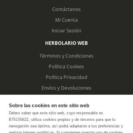
Contáctanos
Mi Cuenta
Iniciar Sesión
HERBOLARIO WEB
Términos y Condiciones
Política Cookies
Política Privacidad
Envíos y Devoluciones
Sobre las cookies en este sitio web
Debes saber que este sitio web, cuyo responsable es
B75155622, utiliza cookies propias y de terceros para que tu
navegación sea óptima, así podrá adaptarse a tus preferencias y
realizar labores analíticas. Si consientes nuestro uso de cookies