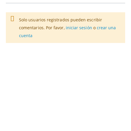
Solo usuarios registrados pueden escribir
comentarios. Por favor,
iniciar sesión
o
crear una
cuenta