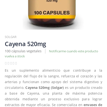
Saltar
al
SOLGAR
comienzo
Cayena 520mg
de
100 cápsulas vegetales
Notificarme cuando este producto
la
vuelva a stock
galería
de
imágenes
Es un suplemento alimenticio que contribuye a la
regulación del flujo de la sangre, refuerza el corazón y las
arterias y funcionan como apoyo del sistema digestivo y
circulatorio.
Cayena 520mg (Solgar)
es un producto creado
a base de Cayena, una planta de máxima potencia
obtenida mediante un proceso exclusivo para lograr
extractos de mayor eficacia. Se comercializa en
envases de