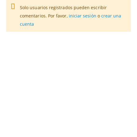
Solo usuarios registrados pueden escribir
comentarios. Por favor,
iniciar sesión
o
crear una
cuenta