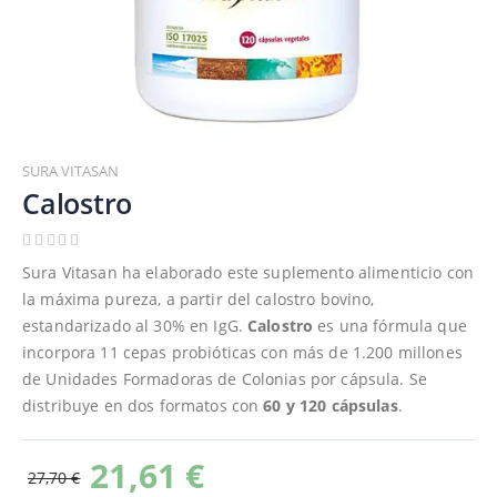
Saltar
al
SURA VITASAN
comienzo
Calostro
de
la
galería
Sura Vitasan ha elaborado este suplemento alimenticio con
de
la máxima pureza, a partir del calostro bovino,
imágenes
estandarizado al 30% en IgG.
Calostro
es una fórmula que
incorpora 11 cepas probióticas con más de 1.200 millones
de Unidades Formadoras de Colonias por cápsula. Se
distribuye en dos formatos con
60 y 120 cápsulas
.
21,61 €
27,70 €