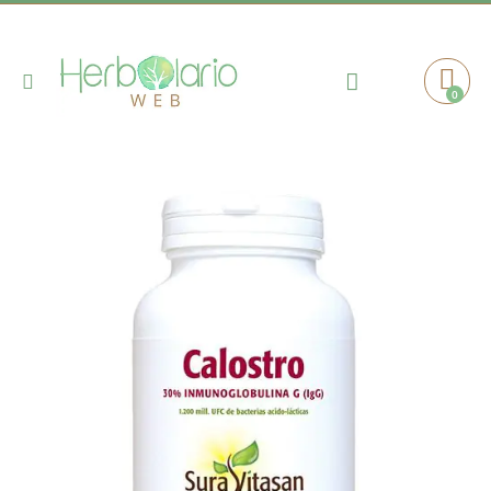
Toggle
0
Cart
Nav
Saltar
al
final
de
la
galería
de
imágenes