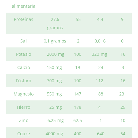
alimentaria
Proteínas
27,6
55
4,4
9
gramos
Sal
0,1 gramos
2
0,016
0
Potasio
2000 mg
100
320 mg
16
Calcio
150 mg
19
24
3
Fósforo
700 mg
100
112
16
Magnesio
550 mg
147
88
23
Hierro
25 mg
178
4
29
Zinc
6,25 mg
62,5
1
10
Cobre
4000 mg
400
640
64