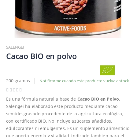
Saltar
al
SALENGEI
comienzo
Cacao BIO en polvo
de
la
galería
de
200 gramos
Notificarme cuando este producto vuelva a stock
imágenes
Es una fórmula natural a base de
Cacao BIO en Polvo
.
Salengei ha elaborado este producto mediante cacao
semidesgrasado procedente de la agricultura ecológica,
con certificado BIO. No incluye azúcares añadidos,
edulcorantes ni emulgentes. Es un suplemento alimenticio
que aporta energía y vitalidad, indicado también para el