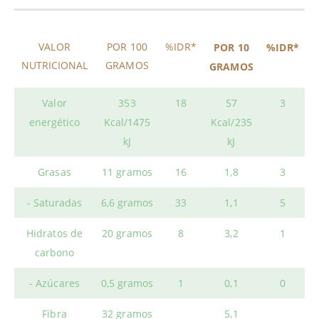
VALOR
POR 100
%IDR*
POR 10
%IDR*
NUTRICIONAL
GRAMOS
GRAMOS
Valor
353
18
57
3
energético
Kcal/1475
Kcal/235
kJ
kJ
Grasas
11 gramos
16
1,8
3
- Saturadas
6,6 gramos
33
1,1
5
Hidratos de
20 gramos
8
3,2
1
carbono
- Azúcares
0,5 gramos
1
0,1
0
Fibra
32 gramos
5,1