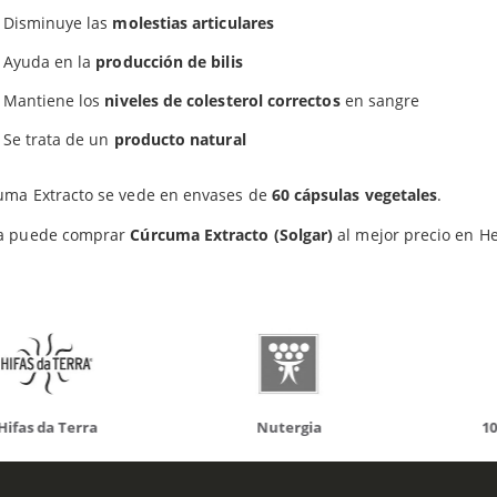
Disminuye las
molestias articulares
Productos relacionados
Ayuda en la
producción de bilis
Mantiene los
niveles de colesterol correctos
en sangre
Se trata de un
producto natural
do otros productos que te p
uma Extracto se vede en envases de
60 cápsulas vegetales
.
a puede comprar
Cúrcuma Extracto (Solgar)
al mejor precio en H
da Terra
Nutergia
100% N