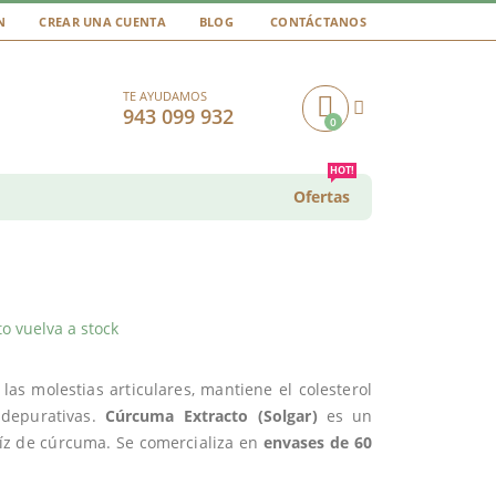
N
CREAR UNA CUENTA
BLOG
CONTÁCTANOS
TE AYUDAMOS
943 099 932
0
Cart
HOT!
Ofertas
o vuelva a stock
as molestias articulares, mantiene el colesterol
 depurativas.
Cúrcuma Extracto (Solgar)
es un
aíz de cúrcuma. Se comercializa en
envases de 60