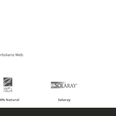
ueden interesar
erbolario Web.
atural
Solaray
LCN