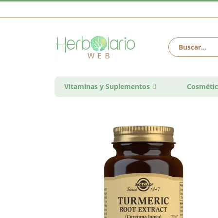
Vitaminas y Suplementos
Cosmétic
Saltar
al
final
de
la
galería
de
imágenes