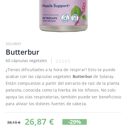
Saltar
al
SOLARAY
comienzo
Butterbur
de
60 cápsulas vegetales
la
galería
¿Tienes dificultades a la hora de respirar? Esto se puede
de
acabar con las cápsulas vegetales
Butterbur
de Solaray.
imágenes
Están compuestas a partir del extracto de raíz de la planta
petasita, conocida como la hierba de los tiñosos. No solo
apoya las vías respiratorias, también puede ser beneficioso
para aliviar los dolores fuertes de cabeza.
26,87 €
-29%
38,10 €