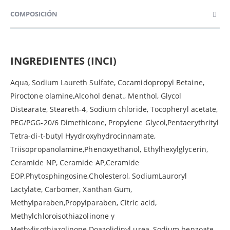
COMPOSICIÓN
INGREDIENTES (INCI)
Aqua, Sodium Laureth Sulfate, Cocamidopropyl Betaine,
Piroctone olamine,Alcohol denat., Menthol, Glycol
Distearate, Steareth-4, Sodium chloride, Tocopheryl acetate,
PEG/PGG-20/6 Dimethicone, Propylene Glycol,Pentaerythrityl
Tetra-di-t-butyl Hyydroxyhydrocinnamate,
Triisopropanolamine,Phenoxyethanol, Ethylhexylglycerin,
Ceramide NP, Ceramide AP,Ceramide
EOP,Phytosphingosine,Cholesterol, SodiumLauroryl
Lactylate, Carbomer, Xanthan Gum,
Methylparaben,Propylparaben, Citric acid,
Methylchloroisothiazolinone y
Methylisothiazolinone,Doazolidinyl urea, Sodium benzoate,