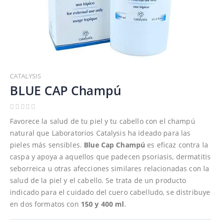
Saltar
al
CATALYSIS
comienzo
BLUE CAP Champú
de
la
galería
Favorece la salud de tu piel y tu cabello con el champú
de
natural que Laboratorios Catalysis ha ideado para las
imágenes
pieles más sensibles.
Blue Cap Champú
es eficaz contra la
caspa y apoya a aquellos que padecen psoriasis, dermatitis
seborreica u otras afecciones similares relacionadas con la
salud de la piel y el cabello. Se trata de un producto
indicado para el cuidado del cuero cabelludo, se distribuye
en dos formatos con
150 y 400 ml
.