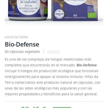
Saltar
al
HIFAS DA TERRA
comienzo
Bio-Defense
de
60 cápsulas vegetales
la
galería
Es uno de los complejos de hongos medicinales más
de
completos que encontrarás en el mercado.
Bio-Defense
imágenes
incluye 5 hongos de producción ecológica que funcionan
sinérgicamente para apoyar al sistema inmune. Hifas da
Terra comercializa este producto natural en cápsulas, con
unas de las setas ecológicas más populares y con las
mejores propiedades y beneficios para la salud general.