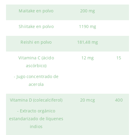
Maitake en polvo
200 mg
Shiitake en polvo
1190 mg
Reishi en polvo
181,48 mg
Vitamina C (ácido
12 mg
15
ascórbico)
- Jugo concentrado de
acerola
Vitamina D (colecalciferol)
20 mcg
400
- Extracto orgánico
estandarizado de líquenes
indios