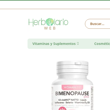
Vitaminas y Suplementos
Cosmétic
Saltar
al
final
de
la
galería
de
imágenes