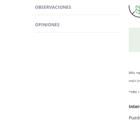
funci
OBSERVACIONES
compo
proce
OPINIONES
Más ing
maíz (i
¿D
*VRN = 
Inter
Pued