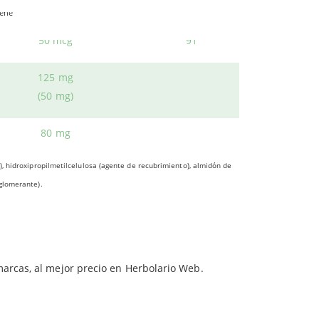
75 mcg
100
 la etapa de la
menopausia
. Algunos de los
iene
a vitamina E, acompañados por las isoflavonas
50 mcg
91
les de los
125 mg
huesos
.
(50 mg)
80 mg
 durante la menopausia.
, hidroxipropilmetilcelulosa (agente de recubrimiento), almidón de
os
sofocos
.
glomerante).
marcas, al mejor precio en Herbolario Web.