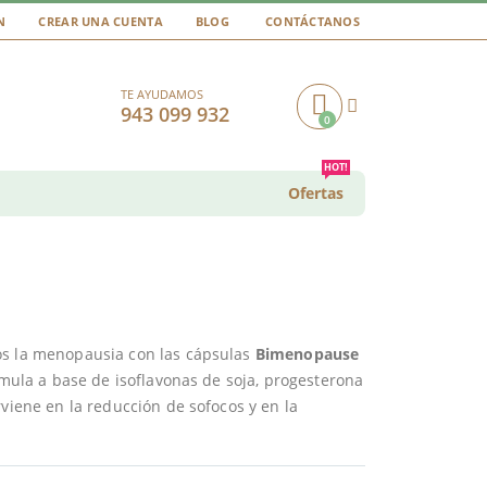
N
CREAR UNA CUENTA
BLOG
CONTÁCTANOS
TE AYUDAMOS
943 099 932
0
Cart
HOT!
Ofertas
os la menopausia con las cápsulas
Bimenopause
órmula a base de isoflavonas de soja, progesterona
rviene en la reducción de sofocos y en la