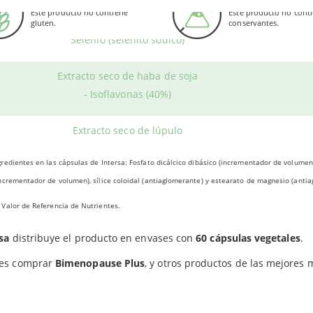
Vitamina K2 (VitaMK7
NATTO)
®
onan sinérgicamente para reforzar el bienestar de las mujeres en
Este producto no contiene
Este producto no cont
gluten.
conservantes.
nentes más destacados son los antioxidantes como el selenio y l
Selenio (selenito sódico)
dentes de la soja y las vitaminas D y K2, por ejemplo.
Bimenopause Plus también contribuye al mantenimiento saludab
Extracto seco de haba de soja
- Isoflavonas (40%)
Promueve el control de los niveles normales de calcio en sangre.
Apoya la protección de las células ante el estrés oxidativo.
Extracto seco de lúpulo
Favorece el equilibrio del
metabolismo hormonal
en las mujeres
redientes en las cápsulas de Intersa: Fosfato dicálcico dibásico (incrementador de volumen)
Interviene en la prevención de síntomas como la osteoporosis y l
ncrementador de volumen), sílice coloidal (antiaglomerante) y estearato de magnesio (antia
ÓNDE COMPRAR?
Valor de Referencia de Nutrientes.
sa
distribuye el producto en envases con
60 cápsulas vegetales
.
es comprar
Bimenopause Plus
, y otros productos de las mejores 