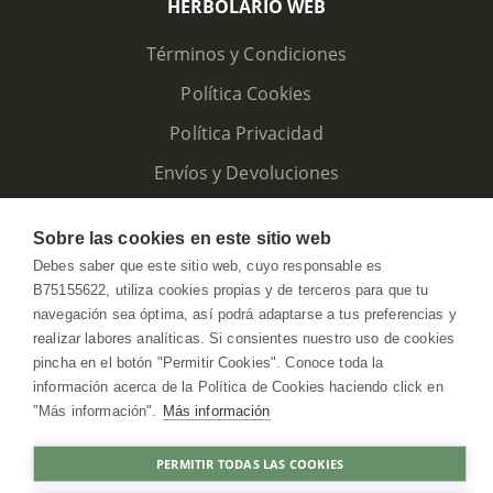
HERBOLARIO WEB
Términos y Condiciones
Política Cookies
Política Privacidad
Envíos y Devoluciones
Sobre las cookies en este sitio web
Debes saber que este sitio web, cuyo responsable es
B75155622, utiliza cookies propias y de terceros para que tu
navegación sea óptima, así podrá adaptarse a tus preferencias y
realizar labores analíticas. Si consientes nuestro uso de cookies
pincha en el botón "Permitir Cookies". Conoce toda la
información acerca de la Política de Cookies haciendo click en
"Más información".
Más información
HerbolarioWeb © 2026. All Rights Reserved
PERMITIR TODAS LAS COOKIES