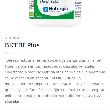
Saltar
al
NUTERGIA
comienzo
BICEBE Plus
de
la
galería
¿Deseas reducir el estrés con el que cargas últimamente?
de
Nutergia pone en tus manos unas cápsulas vegetales
imágenes
elaboradas a base de ingredientes naturales que apoyan la
salud cerebral en general.
BICEBE Plus
es un
multivitamínico compuesto por 12 vitaminas y 2 minerales
que apoyan la función psicológica normal. Puedes comprar
online este producto en dos formatos diferentes:
30 ó 90
cápsulas
.