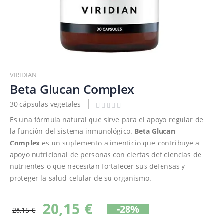
Saltar
al
VIRIDIAN
comienzo
Beta Glucan Complex
de
30 cápsulas vegetales
la
galería
Es una fórmula natural que sirve para el apoyo regular de
de
la función del sistema inmunológico.
Beta Glucan
imágenes
Complex
es un suplemento alimenticio que contribuye al
apoyo nutricional de personas con ciertas deficiencias de
nutrientes o que necesitan fortalecer sus defensas y
proteger la salud celular de su organismo.
20,15 €
-28%
28,15 €