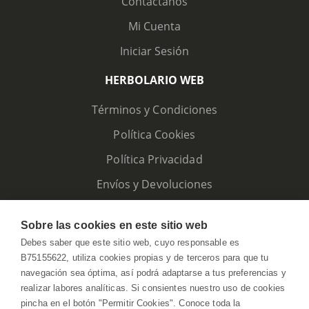
Contáctanos
Mi Cuenta
Iniciar Sesión
HERBOLARIO WEB
Términos y Condiciones
Política Cookies
Política Privacidad
Envíos y Devoluciones
Sobre las cookies en este sitio web
Debes saber que este sitio web, cuyo responsable es
B75155622, utiliza cookies propias y de terceros para que tu
navegación sea óptima, así podrá adaptarse a tus preferencias y
realizar labores analíticas. Si consientes nuestro uso de cookies
pincha en el botón "Permitir Cookies". Conoce toda la