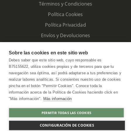
Términos y Condiciones
Política Cookies
Política Privacidad
Envíos y Devoluciones
Sobre las cookies en este sitio web
Debes saber que este sitio web, cuyo responsable es
B75155622, utiliza cookies propias y de terceros para que tu
navegación sea óptima, así podrá adaptarse a tus preferencias y
realizar labores analíticas. Si consientes nuestro uso de cookies
pincha en el botón "Permitir Cookies". Conoce toda la
información acerca de la Política de Cookies haciendo click en
"Más información".
Más información
HerbolarioWeb © 2026. All Rights Reserved
PERMITIR TODAS LAS COOKIES
COMPRAR
CONFIGURACIÓN DE COOKIES