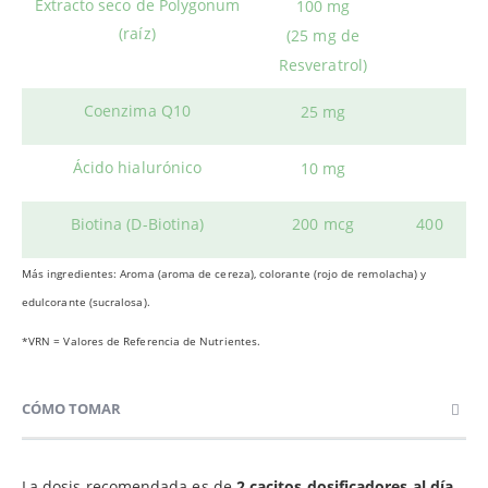
Extracto seco de Polygonum
100 mg
(raíz)
(25 mg de
Resveratrol)
Coenzima Q10
25 mg
Ácido hialurónico
10 mg
Biotina (D-Biotina)
200 mcg
400
Más ingredientes:
Aroma (aroma de cereza), colorante (rojo de remolacha) y
edulcorante (sucralosa).
*VRN = Valores de Referencia de Nutrientes.
CÓMO TOMAR
La dosis recomendada es de
2 cacitos dosificadores al día
,