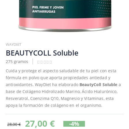
Saltar
al
WAYDIET
comienzo
BEAUTYCOLL Soluble
de
275 gramos
la
galería
Cuida y protege el aspecto saludable de tu piel con esta
de
fórmula en polvo que aporta propiedades antiedad y
imágenes
antioxidantes. WayDiet ha elaborado
BeautyColl Soluble
a
base de Colágeno Hidrolizado Marino, Ácido Hialurónico,
Resveratrol, Coenzima Q10, Magnesio y Vitaminas, esta
apoya la formación de colágeno en el organismo.
27,00 €
-4%
28,00 €