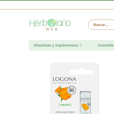
Vitaminas y Suplementos
Cosmétic
Saltar
al
final
de
la
galería
de
imágenes