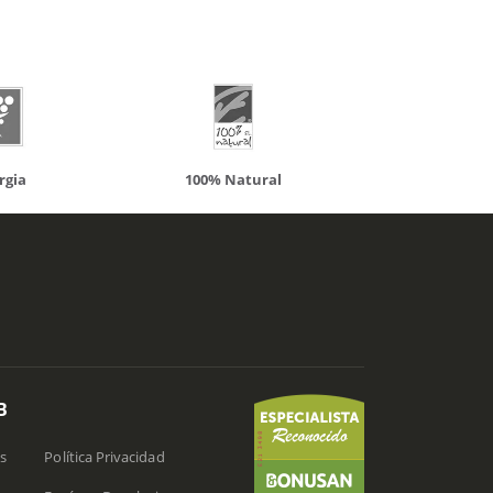
Natural
Solaray
LC
B
s
Política Privacidad