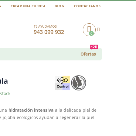
N
CREAR UNA CUENTA
BLOG
CONTÁCTANOS
TE AYUDAMOS
943 099 932
0
Cart
HOT!
Ofertas
ula
stock
 una
hidratación intensiva
a la delicada piel de
e jojoba ecológicos ayudan a regenerar la piel