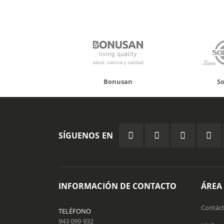
Bonusan
Solgar
Hifa
SÍGUENOS EN
INFORMACIÓN DE CONTACTO
ÁREA
Contác
TELÉFONO
943 099 932