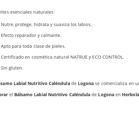
ivo ecol&oacute;gico controlado.
ites esenciales naturales.
Refuerza la delicada piel de los labios.
Nutre, protege, hidrata y suaviza los labios.
Efecto reparador y calmante.
Apto para toda clase de pieles.
Certificado en cosmética natural NATRUE y ECO CONTROL.
Sin gluten.
lsamo Labial Nutritivo Caléndula
de
Logona
se comercializa en un
rar
el
Bálsamo Labial Nutritivo Caléndula
de
Logona
en
Herbola