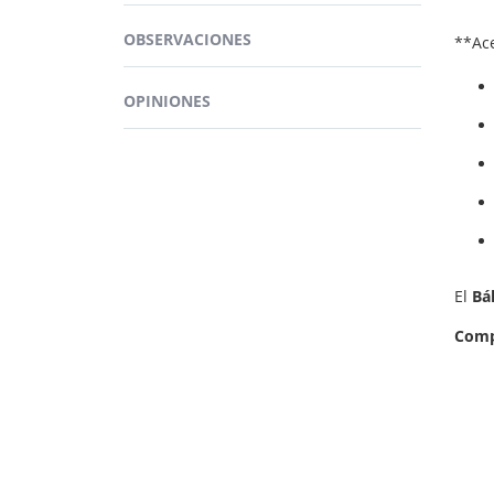
*Cult
OBSERVACIONES
**Ace
OPINIONES
El
Bá
Comp