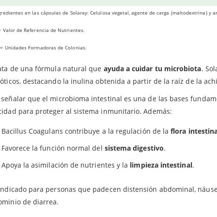
ulina incorporada en el suplemento de Solaray aporta un efecto pr
redientes en las cápsulas de Solaray: Celulosa vegetal, agente de carga (maltodextrina) y a
ialmente ante la presencia de azúcares y grasas.
 Valor de Referencia de Nutrientes.
EFICIOS
 = Unidades Formadoras de Colonias.
ata de una fórmula natural que
ayuda a cuidar tu microbiota
. So
óticos, destacando la inulina obtenida a partir de la raíz de la achi
señalar que el microbioma intestinal es una de las bases fundamen
idad para proteger al sistema inmunitario. Además:
Bacillus Coagulans contribuye a la regulación de la
flora intestina
Favorece la función normal del
sistema digestivo
.
Apoya la asimilación de nutrientes y la
limpieza intestinal
.
indicado para personas que padecen distensión abdominal, náusea
minio de diarrea.