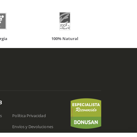
etales
.
.
100% Natural
Solaray
B
s
Política Privacidad
Envíos y Devoluciones