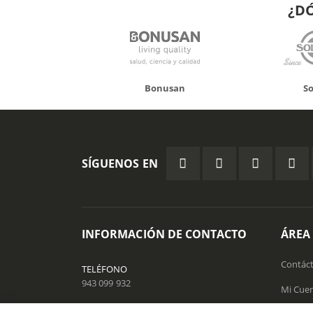
¿D
Sola
Pued
Bonusan
Solgar
SÍGUENOS EN
INFORMACIÓN DE CONTACTO
ÁREA
Contác
TELÉFONO
943 099 932
Mi Cue
EMAIL