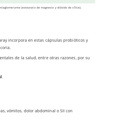
ebiótico, reforzando el
tránsito intestinal
,
ntiaglomerante (estearato de magnesio y dióxido de sílice).
laray incorpora en estas cápsulas probióticos y
coria.
tales de la salud, entre otras razones, por su
l
.
s, vómitos, dolor abdominal o SII con