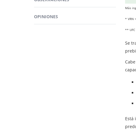
La in
Más ing
espec
OPINIONES
* VRN =
BEN
** UFC
Se tr
prebi
Cabe 
capac
Está 
predo