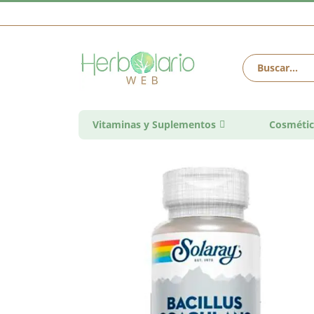
Vitaminas y Suplementos
Cosmétic
Saltar
al
final
de
la
galería
de
imágenes