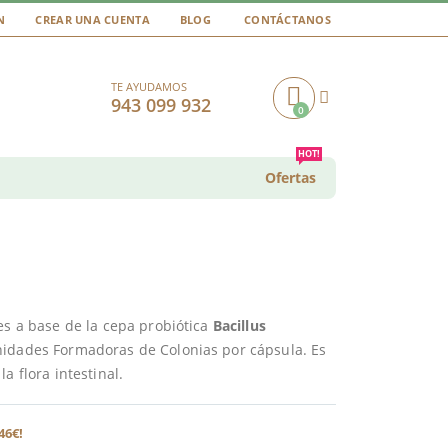
N
CREAR UNA CUENTA
BLOG
CONTÁCTANOS
TE AYUDAMOS
943 099 932
0
Cart
HOT!
Ofertas
es a base de la cepa probiótica
Bacillus
Unidades Formadoras de Colonias por cápsula. Es
a flora intestinal.
46€!