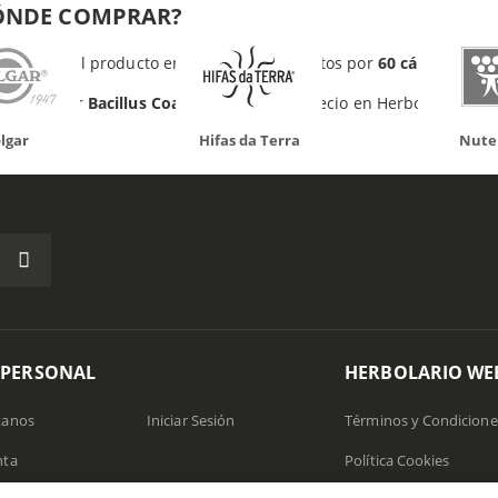
ÓNDE COMPRAR?
ray
vende el producto en envases compuestos por
60 cápsulas veg
es comprar
Bacillus Coagulans
al mejor precio en Herbolario Web
Hifas da Terra
Nutergia
 PERSONAL
HERBOLARIO WE
tanos
Iniciar Sesión
Términos y Condicione
nta
Política Cookies