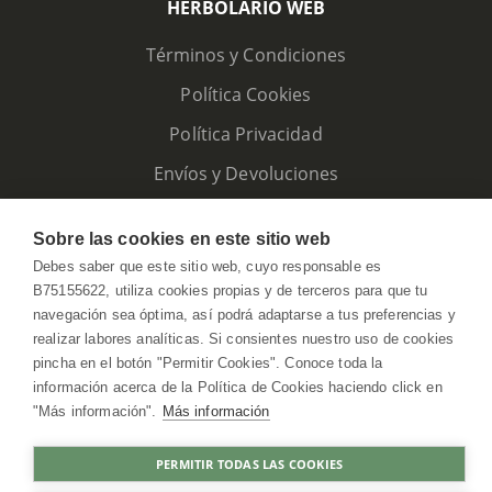
HERBOLARIO WEB
Términos y Condiciones
Política Cookies
Política Privacidad
Envíos y Devoluciones
Sobre las cookies en este sitio web
Debes saber que este sitio web, cuyo responsable es
B75155622, utiliza cookies propias y de terceros para que tu
navegación sea óptima, así podrá adaptarse a tus preferencias y
realizar labores analíticas. Si consientes nuestro uso de cookies
pincha en el botón "Permitir Cookies". Conoce toda la
información acerca de la Política de Cookies haciendo click en
"Más información".
Más información
HerbolarioWeb © 2026. All Rights Reserved
PERMITIR TODAS LAS COOKIES