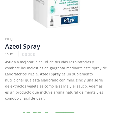
Saltar
al
PILEJE
comienzo
Azeol Spray
de
15 ml
la
galería
Ayuda a mejorar la salud de tus vías respiratorias y
de
combate las molestias de garganta mediante este spray de
imágenes
Laboratorios PiLeJe.
Azeol Spray
es un suplemento
nutricional que está elaborado con miel, zinc y una serie
de extractos vegetales como la salvia y el saúco. Además,
es un producto que incluye aroma natural de menta y es
cómodo y fácil de usar.