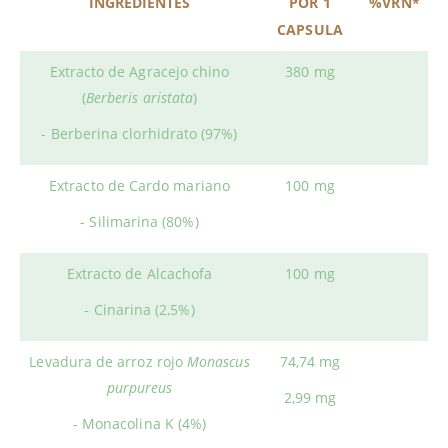
INGREDIENTES
POR 1
%VRN*
CAPSULA
Extracto de Agracejo chino
380 mg
(
Berberis aristata
)
- Berberina clorhidrato (97%)
Extracto de Cardo mariano
100 mg
- Silimarina (80%)
Extracto de Alcachofa
100 mg
- Cinarina (2,5%)
Levadura de arroz rojo
Monascus
74,74 mg
purpureus
2,99 mg
- Monacolina K (4%)