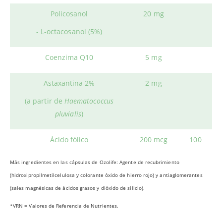
Policosanol
20 mg
- L-octacosanol (5%)
Coenzima Q10
5 mg
Astaxantina 2%
2 mg
(a partir de
Haematococcus
pluvialis
)
Ácido fólico
200 mcg
100
Más ingredientes en las cápsulas de Ozolife: Agente de recubrimiento
(hidroxipropilmetilcelulosa y colorante óxido de hierro rojo) y antiaglomerantes
(sales magnésicas de ácidos grasos y dióxido de silicio).
*VRN = Valores de Referencia de Nutrientes.