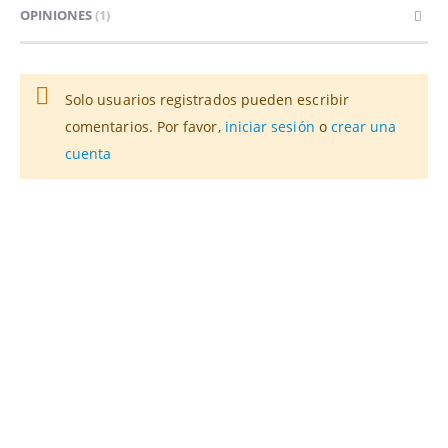
OPINIONES
1
Solo usuarios registrados pueden escribir
comentarios. Por favor,
iniciar sesión
o
crear una
cuenta