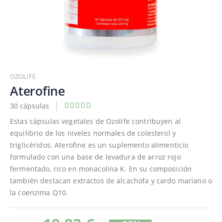
Saltar
al
OZOLIFE
comienzo
Aterofine
de
30 cápsulas
Valoración:
la
80
100
% of
galería
Estas cápsulas vegetales de Ozolife contribuyen al
de
equilibrio de los niveles normales de colesterol y
imágenes
triglicéridos. Aterofine es un suplemento alimenticio
formulado con una base de levadura de arroz rojo
fermentado, rico en monacolina K. En su composición
también destacan extractos de alcachofa y cardo mariano o
la coenzima Q10.