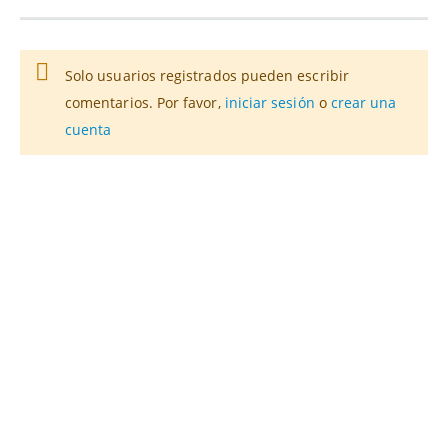
Solo usuarios registrados pueden escribir
comentarios. Por favor,
iniciar sesión
o
crear una
cuenta