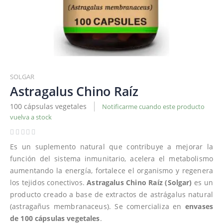
Saltar
al
SOLGAR
comienzo
Astragalus Chino Raíz
de
100 cápsulas vegetales
Notificarme cuando este producto
la
vuelva a stock
galería
de
imágenes
Es un suplemento natural que contribuye a mejorar la
función del sistema inmunitario, acelera el metabolismo
aumentando la energía, fortalece el organismo y regenera
los tejidos conectivos.
Astragalus Chino Raíz (Solgar)
es un
producto creado a base de extractos de astrágalus natural
(astragañus membranaceus). Se comercializa en
envases
de 100 cápsulas vegetales
.