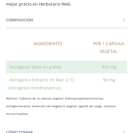
mejor precio en Herbolario Web.
COMPOSICIÓN
INGREDIENTES
POR 1 CÁPSULA
VEGETAL
Astrágalus (Raíz en polvo)
350 mg
Astrágalus Extracto de Raíz (2:1)
90 mg
(
astragalus membranaceus
)
Aditivos: Cubierta de la cápsula vegetal: hidroxipropilmetilcelulosa;
antiaglomerante: estearato de magnesio vegetal; agente de carga: celulosa
microcristalina.
CÓMO TOMAR