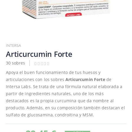
Saltar
al
INTERSA
comienzo
Articurcumin Forte
de
30 sobres
la
galería
Apoya el buen funcionamiento de tus huesos y
de
articulaciones con los sobres
Articurcumin Forte
de
imágenes
Intersa Labs. Se trata de una fórmula natural elaborada a
partir de ingredientes naturales, uno de los más
destacados es la propia curcumina que da nombre al
producto. Además, en su composición también destacan el
sulfato de glucosamina, condroitina y MSM.