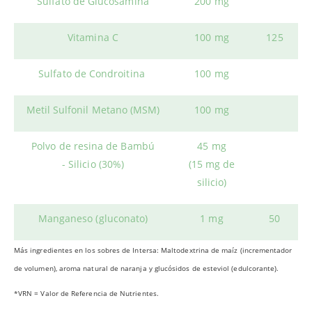
Sulfato de Glucosamina
200 mg
Vitamina C
100 mg
125
Sulfato de Condroitina
100 mg
Metil Sulfonil Metano (MSM)
100 mg
Polvo de resina de Bambú
45 mg
- Silicio (30%)
(15 mg de
silicio)
Manganeso (gluconato)
1 mg
50
Más ingredientes en los sobres de Intersa: Maltodextrina de maíz (incrementador
de volumen), aroma natural de naranja y glucósidos de esteviol (edulcorante).
*VRN = Valor de Referencia de Nutrientes.