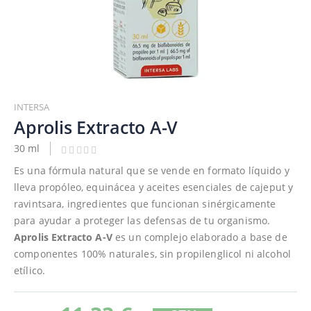
Saltar
al
INTERSA
comienzo
Aprolis Extracto A-V
de
30 ml
la
galería
Es una fórmula natural que se vende en formato líquido y
de
lleva propóleo, equinácea y aceites esenciales de cajeput y
imágenes
ravintsara, ingredientes que funcionan sinérgicamente
para ayudar a proteger las defensas de tu organismo.
Aprolis Extracto A-V
es un complejo elaborado a base de
componentes 100% naturales, sin propilenglicol ni alcohol
etílico.