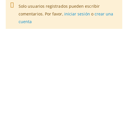
Solo usuarios registrados pueden escribir
comentarios. Por favor,
iniciar sesión
o
crear una
cuenta