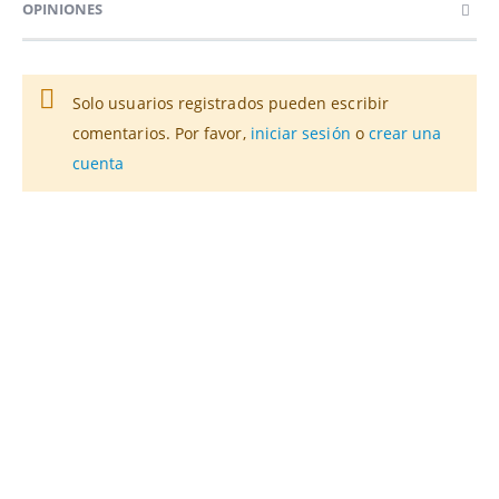
OPINIONES
Solo usuarios registrados pueden escribir
comentarios. Por favor,
iniciar sesión
o
crear una
cuenta