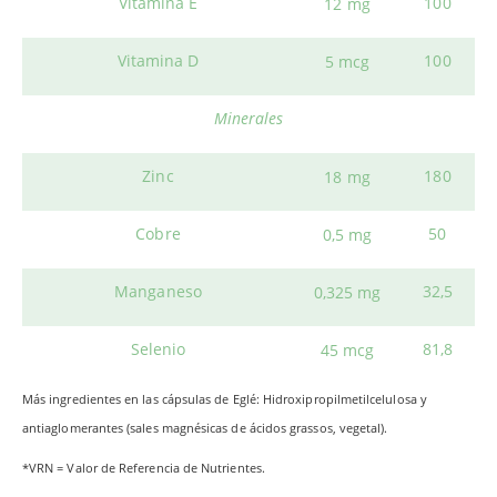
Vitamina E
100
12 mg
Vitamina D
100
5 mcg
Minerales
Zinc
180
18 mg
Cobre
50
0,5 mg
Manganeso
32,5
0,325 mg
Selenio
81,8
45 mcg
Más ingredientes en las cápsulas de Eglé: Hidroxipropilmetilcelulosa y
antiaglomerantes (sales magnésicas de ácidos grassos, vegetal).
*VRN = Valor de Referencia de Nutrientes.