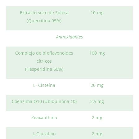
Extracto seco de Sófora
10 mg
(Quercitina 95%)
Antioxidantes
Complejo de bioflavonoides
100 mg
cítricos
(Hesperidina 60%)
L- Cisteína
20 mg
Coenzima Q10 (Ubiquinona 10)
2,5 mg
Zeaxanthina
2 mg
L-Glutatión
2 mg