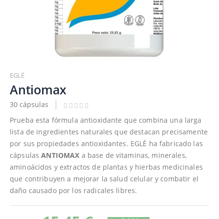
Saltar
al
EGLÉ
comienzo
Antiomax
de
30 cápsulas
la
galería
Prueba esta fórmula antioxidante que combina una larga
de
lista de ingredientes naturales que destacan precisamente
imágenes
por sus propiedades antioxidantes. EGLÉ ha fabricado las
cápsulas
ANTIOMAX
a base de vitaminas, minerales,
aminoácidos y extractos de plantas y hierbas medicinales
que contribuyen a mejorar la salud celular y combatir el
daño causado por los radicales libres.