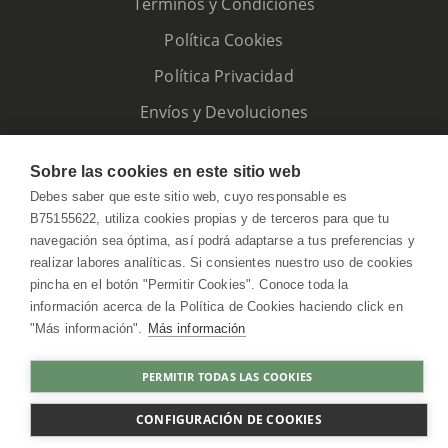
Términos y Condiciones
Política Cookies
Política Privacidad
Envíos y Devoluciones
Sobre las cookies en este sitio web
Debes saber que este sitio web, cuyo responsable es
B75155622, utiliza cookies propias y de terceros para que tu
navegación sea óptima, así podrá adaptarse a tus preferencias y
realizar labores analíticas. Si consientes nuestro uso de cookies
pincha en el botón "Permitir Cookies". Conoce toda la
información acerca de la Política de Cookies haciendo click en
"Más información".
Más información
HerbolarioWeb © 2026. All Rights Reserved
PERMITIR TODAS LAS COOKIES
COMPRAR
CONFIGURACIÓN DE COOKIES