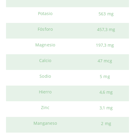
Potasio
563 mg
Fósforo
457,3 mg
Magnesio
197,3 mg
Calcio
47 mcg
Sodio
5 mg
Hierro
4,6 mg
Zinc
3,1 mg
Manganeso
2 mg