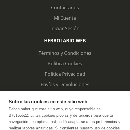
Contáctanos
Mi Cuenta
Iniciar Sesión
HERBOLARIO WEB
Términos y Condiciones
Política Cookies
Política Privacidad
Envíos y Devoluciones
Sobre las cookies en este sitio web
Debes saber que este sitio web, cuyo responsable es
B75155622, utiliza cookies propias y de terceros para que tu
navegación sea óptima, así podrá adaptarse a tus preferencias y
realizar labores analíticas. Si consientes nuestro uso de cookies