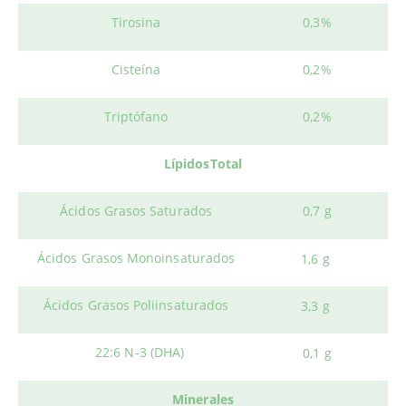
Tirosina
0,3%
Cisteína
0,2%
Triptófano
0,2%
LípidosTotal
Ácidos Grasos Saturados
0,7 g
Ácidos Grasos Monoinsaturados
1,6 g
Ácidos Grasos Poliinsaturados
3,3 g
22:6 N-3 (DHA)
0,1 g
Minerales