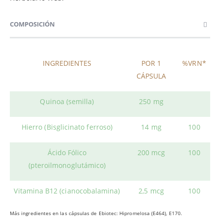
COMPOSICIÓN
INGREDIENTES
POR 1
%VRN*
CÁPSULA
Quinoa (semilla)
250 mg
Hierro (Bisglicinato ferroso)
14 mg
100
Ácido Fólico
200 mcg
100
(pteroilmonoglutámico)
Vitamina B12 (cianocobalamina)
2,5 mcg
100
Más ingredientes en las cápsulas de Ebiotec: Hipromelosa (E464), E170.