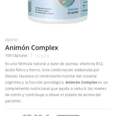
Saltar
al
EBIOTEC
comienzo
Animón Complex
de
100 cápsulas
la
galería
Es una fórmula natural a base de quinoa, vitamina B12,
de
ácido fólico y hierro. Esta combinación elaborada por
imágenes
Ebiotec favorece el rendimiento normal del sistema
cognitivo y la función psicológica.
Animón Complex
es un
complemento nutricional que ayuda a reducir los niveles
de estrés y contribuye a elevar el estado de ánimo del
paciente.