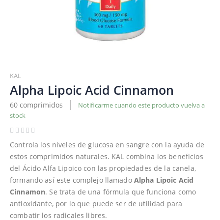
Saltar
al
KAL
comienzo
Alpha Lipoic Acid Cinnamon
de
60 comprimidos
Notificarme cuando este producto vuelva a
la
stock
galería
de
imágenes
Controla los niveles de glucosa en sangre con la ayuda de
estos comprimidos naturales. KAL combina los beneficios
del Ácido Alfa Lipoico con las propiedades de la canela,
formando así este complejo llamado
Alpha Lipoic Acid
Cinnamon
. Se trata de una fórmula que funciona como
antioxidante, por lo que puede ser de utilidad para
combatir los radicales libres.