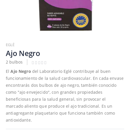
Saltar
al
EGLÉ
comienzo
Ajo Negro
de
2 bulbos
la
galería
El
Ajo Negro
del Laboratorio Eglé contribuye al buen
de
funcionamiento de la salud cardiovascular. En cada envase
imágenes
encontrarás dos bulbos de ajo negro, también conocido
como "ajo envejecido", con grandes propiedades
beneficiosas para la salud general, sin provocar el
marcado aliento que produce el ajo tradicional. Es un
antiagregante plaquetario que funciona también como
antioxidante.