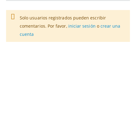
Solo usuarios registrados pueden escribir
comentarios. Por favor,
iniciar sesión
o
crear una
cuenta