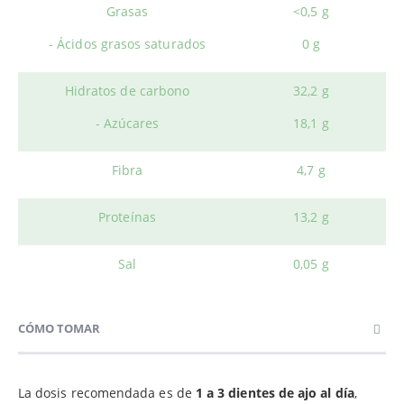
Grasas
<0,5 g
- Ácidos grasos saturados
0 g
Hidratos de carbono
32,2 g
- Azúcares
18,1 g
Fibra
4,7 g
Proteínas
13,2 g
Sal
0,05 g
CÓMO TOMAR
La dosis recomendada es de
1 a 3 dientes de ajo al día
,