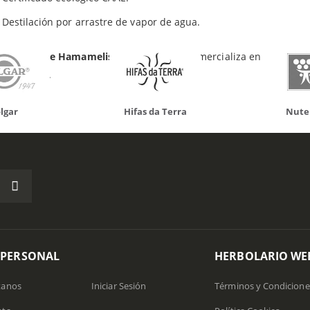
Destilación por arrastre de vapor de agua.
ua Floral de Hamamelis
de
Labiatae
se comercializa en un envase
olario Web.
Hifas da Terra
Nutergia
 PERSONAL
HERBOLARIO WE
tanos
Iniciar Sesión
Términos y Condicione