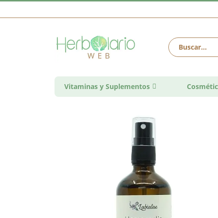
Vitaminas y Suplementos
Cosmétic
Saltar
al
final
de
la
galería
de
imágenes