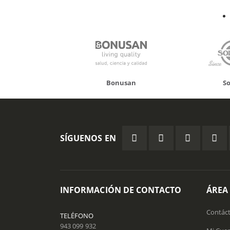
El
Ag
Herb
Bonusan
Solgar
SÍGUENOS EN
INFORMACIÓN DE CONTACTO
ÁREA
Contác
TELÉFONO
943 099 932