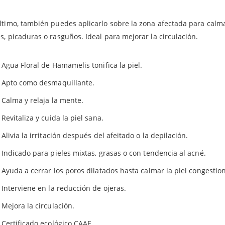
s, es apto para calmar el dolor causado por picaduras, rasguños 
icante.
cto 100% puro, natural y sin aditivos. Cuenta con el
certificado e
ltimo, también puedes aplicarlo sobre la zona afectada para calma
s, picaduras o rasguños. Ideal para mejorar la circulación.
EFICIOS DEL HIDROLATO DE HAMAMELIS
Agua Floral de Hamamelis tonifica la piel.
Apto como desmaquillante.
Calma y relaja la mente.
Revitaliza y cuida la piel sana.
Alivia la irritación después del afeitado o la depilación.
Indicado para pieles mixtas, grasas o con tendencia al acné.
Ayuda a cerrar los poros dilatados hasta calmar la piel congestio
Interviene en la reducción de ojeras.
Mejora la circulación.
Certificado ecológico CAAE.