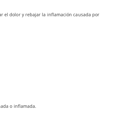
o golpes.
cológico
avalado por CAAE elaborado en España.
r el dolor y rebajar la inflamación causada por
nada o inflamada.