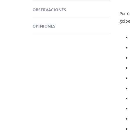
Ademá
tonif
OBSERVACIONES
Produ
Por ú
golpe
BEN
OPINIONES