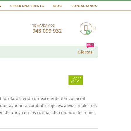
N
CREAR UNA CUENTA
BLOG
CONTÁCTANOS
TE AYUDAMOS
943 099 932
0
Cart
HOT!
Ofertas
idrolato siendo un excelente tónico facial
que ayudan a combatir rojeces, aliviar molestias
en de apoyo en las rutinas de cuidado de la piel,