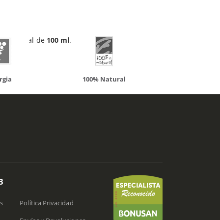
 de cristal de
100 ml
. Comprar ahora en
100% Natural
Solaray
B
s
Política Privacidad