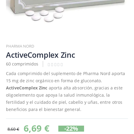
Saltar
al
PHARMA NORD
comienzo
ActiveComplex Zinc
de
60 comprimidos
la
galería
Cada comprimido del suplemento de Pharma Nord aporta
de
15 mg de zinc orgánico en forma de gluconato.
imágenes
ActiveComplex Zinc
aporta alta absorción, gracias a este
oligoelemento que apoya la salud inmunológica, la
fertilidad y el cuidado de piel, cabello y uñas, entre otros
beneficios para el bienestar general.
6,69 €
-22%
8,60 €