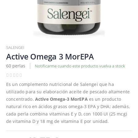
Saltar
al
SALENGEI
comienzo
Active Omega 3 MorEPA
de
60 perlas
Notificarme cuando este producto vuelva a stock
la
galería
de
Es un complemento nutricional de Salengei que ha
imágenes
utilizado para su elaboración aceite de pescado altamente
concentrado.
Active Omega-3 MorEPA
es un producto
natural rico en ácidos grasos omega-3 EPA y DHA; además,
cada perla combina vitaminas E y D, con 1000 UI (25 mcg)
de vitamina D y 18 mg de vitamina E por unidad.