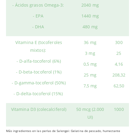
- Ácidos grasos Omega-3:
2040 mg
- EPA
1440 mg
- DHA
480 mg
Vitamina E (tocoferoles
36 mg
300
mixtos):
3 mg
25
- D-alfa-tocoferol (6%)
0,5 mg
4,16
- D-beta-tocoferol (1%)
25 mg
208,32
- D-gamma-tocoferol (50%)
7,5 mg
62,50
- D-delta-tocoferol (15%)
Vitamina D3 (colecalciferol)
50 mcg (2.000
1000
UI)
Más ingredientes en las perlas de Salengei: Gelatina de pescado, humectante