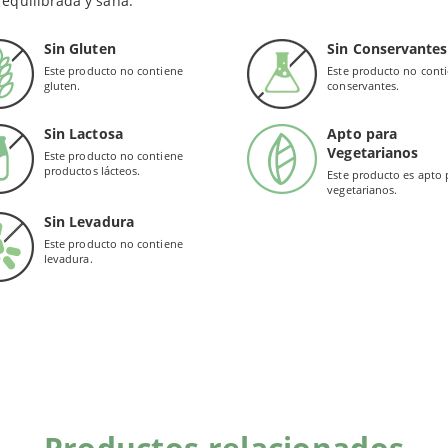
 equilibrada y sana.
 del estómago.
Sin Gluten
Sin Conservantes
EFICIOS
Este producto no contiene
Este producto no cont
gluten.
conservantes.
plemento de Acidophilus contiene millones de microorganismos e
Sin Lactosa
Apto para
La
protección de los microorganismos
de la acidez del estómago
Vegetarianos
Este producto no contiene
productos lácteos.
Este producto es apto 
Al correcto funcionamiento de la
flora intestinal
para mantenerla
vegetarianos.
Sin Levadura
ophilus Avanzado se vende en envases de
50 y 100 cápsulas veget
Este producto no contiene
levadura.
a puede comprar
Acidophilus Avanzado (Solgar)
al mejor precio 
Productos relacionados