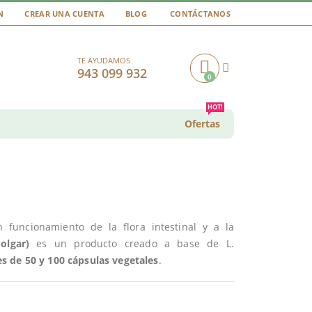
N
CREAR UNA CUENTA
BLOG
CONTÁCTANOS
TE AYUDAMOS
943 099 932
0
Cart
HOT!
Ofertas
 funcionamiento de la flora intestinal y a la
olgar)
es un producto creado a base de L.
s de 50 y 100 cápsulas vegetales
.