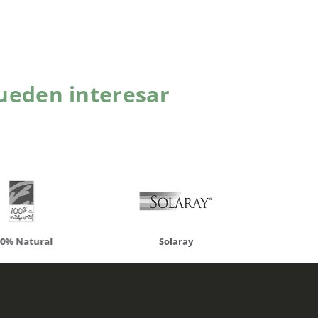
ueden interesar
atural
Solaray
LCN