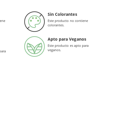
Sin Colorantes
iene
Este producto no contiene
colorantes.
n cada cápsula que ayudan a:
Apto para Veganos
Este producto es apto para
veganos.
para
 saludable
ales
.
en Herbolario Web.