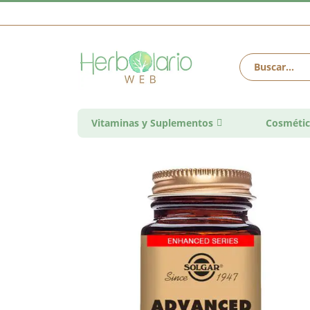
Vitaminas y Suplementos
Cosmétic
Saltar
al
final
de
la
galería
de
imágenes