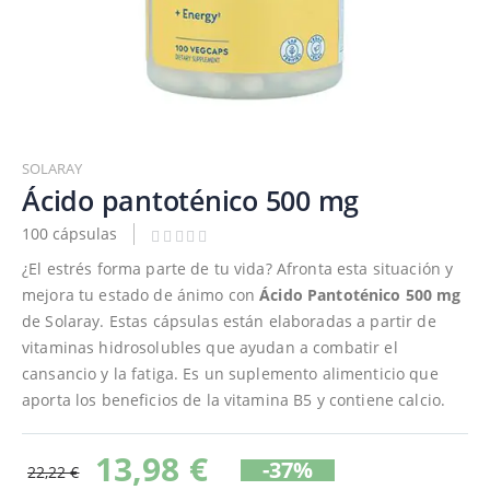
Saltar
al
SOLARAY
comienzo
Ácido pantoténico 500 mg
de
100 cápsulas
la
galería
¿El estrés forma parte de tu vida? Afronta esta situación y
de
mejora tu estado de ánimo con
Ácido Pantoténico 500 mg
imágenes
de Solaray. Estas cápsulas están elaboradas a partir de
vitaminas hidrosolubles que ayudan a combatir el
cansancio y la fatiga. Es un suplemento alimenticio que
aporta los beneficios de la vitamina B5 y contiene calcio.
13,98 €
-37%
22,22 €