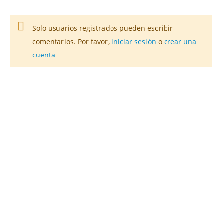
Solo usuarios registrados pueden escribir
comentarios. Por favor,
iniciar sesión
o
crear una
cuenta