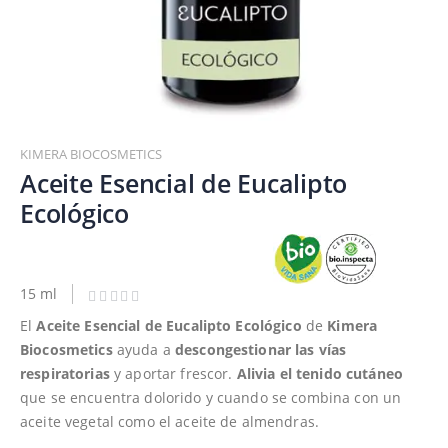
Saltar
al
KIMERA BIOCOSMETICS
comienzo
Aceite Esencial de Eucalipto
de
Ecológico
la
galería
de
imágenes
15 ml
El
Aceite Esencial de Eucalipto Ecológico
de
Kimera
Biocosmetics
ayuda a
descongestionar las vías
respiratorias
y aportar frescor.
Alivia el tenido cutáneo
que se encuentra dolorido y cuando se combina con un
aceite vegetal como el aceite de almendras.