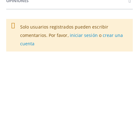
OPINIONES
Solo usuarios registrados pueden escribir
comentarios. Por favor,
iniciar sesión
o
crear una
cuenta