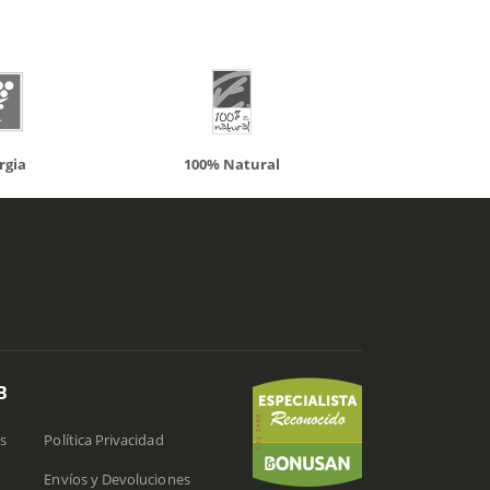
atural
Solaray
LCN
B
s
Política Privacidad
Envíos y Devoluciones