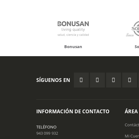
onusan
Solgar
Hifas
SÍGUENOS EN
INFORMACIÓN DE CONTACTO
ÁREA
Contác
TELÉFONO
943 099 932
Mi Cue