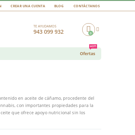
N
CREAR UNA CUENTA
BLOG
CONTÁCTANOS
TE AYUDAMOS
943 099 932
0
Cart
HOT!
Ofertas
ontenido en aceite de cáñamo, procedente del
annabis, con importantes propiedades para la
aceite que ofrece apoyo nutricional sin los