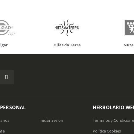
 da Terra
Nutergia
100% N
 PERSONAL
HERBOLARIO WE
tanos
Iniciar Sesión
Términos y Condicione
nta
Política Cookies