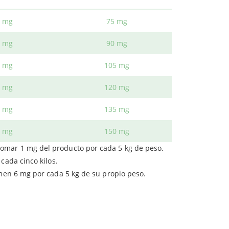
se incluye en el producto de CFN.
8 mg
75 mg
áñamo
, junto al CBD. Debido a esta mezcla, el
5 mg
90 mg
sde la cosmética hasta la nutrición. Promueve la
2 mg
105 mg
0 mg
120 mg
7 mg
135 mg
5 mg
150 mg
omar 1 mg del producto por cada 5 kg de peso.
cada cinco kilos.
en 6 mg por cada 5 kg de su propio peso.