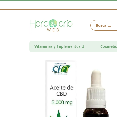
Vitaminas y Suplementos
Cosmétic
Saltar
al
final
de
la
galería
de
imágenes