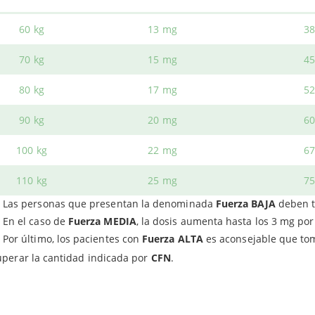
a
, el aceite virgen extra y el aroma esencial natural de limón que 
60 kg
13 mg
3
grediente principal del suplemento es el
aceite de semillas de c
echamiento de las propiedades de esta planta curativa es mayor.
70 kg
15 mg
4
u parte, el
aceite de oliva
es reconocido por sus múltiples usos, de
80 kg
17 mg
5
vidad y funciona como aceite vehicular para el CBD.
90 kg
20 mg
6
 señalar la
alta biodisponibilidad
de Aceite CBD (CFN).
100 kg
22 mg
6
ÓNDE COMPRAR?
110 kg
25 mg
7
ende el producto en envases compuestos por
15 ml
.
Las personas que presentan la denominada
Fuerza BAJA
deben t
es comprar
Aceite CBD
al mejor precio en Herbolario Web.
En el caso de
Fuerza MEDIA
, la dosis aumenta hasta los 3 mg por 
Por último, los pacientes con
Fuerza ALTA
es aconsejable que tom
perar la cantidad indicada por
CFN
.