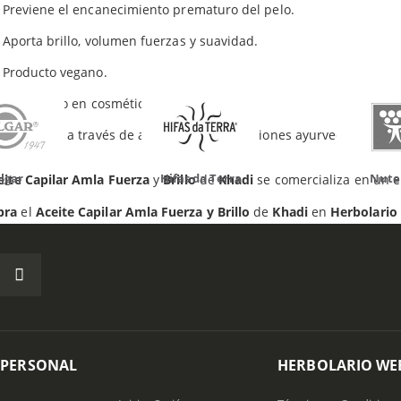
Productos relacionados
Previene el encanecimiento prematuro del pelo.
Aporta brillo, volumen fuerzas y suavidad.
Producto vegano.
Certificado en cosmética natural BDIH.
Elaborado a través de auténticas formulaciones ayurvedas.
da Terra
Nutergia
100% N
eite Capilar Amla Fuerza
y
Brillo
de
Khadi
se comercializa en un 
pra
el
Aceite Capilar Amla Fuerza y Brillo
de
Khadi
en
Herbolario
 PERSONAL
HERBOLARIO WE