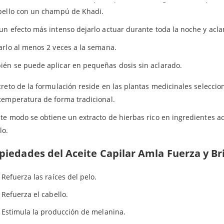
ayas aportan fuerza, suavidad y brillo.
abello con un champú de Khadi.
ahmi
es una hierba medicinal ayurveda que esta repleto de flavon
un efecto más intenso dejarlo actuar durante toda la noche y acla
zar el pelo. Asimismo, estimula la producción de melanina para e
arlo al menos 2 veces a la semana.
lmentem el
Bhringaraj
, también conocida como la reina del pelo s
én se puede aplicar en pequeñas dosis sin aclarado.
zantes para las raíces y el cabello. Además, estimula el crecimient
creto de la formulación reside en las plantas medicinales seleccio
temperatura de forma tradicional.
te modo se obtiene un extracto de hierbas rico en ingredientes act
lo.
piedades del Aceite Capilar Amla Fuerza y Bri
Refuerza las raíces del pelo.
Refuerza el cabello.
Estimula la producción de melanina.