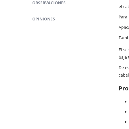
OBSERVACIONES
Las b
el c
El
Br
Para 
OPINIONES
refor
Aplic
Fina
Tambi
refor
El se
baja 
De es
cabel
Pro