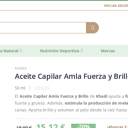
INICIAR SESIÓ
a Natural
Nutrición Deportiva
Marcas
KHADI
Aceite Capilar Amla Fuerza y Bril
50 ml
El
Aceite Capilar Amla Fuerza y Brillo
de
Khadi
ayuda a
f
fuerte y grueso. Además,
estimula la producción de mel
canas. Aporta brillo y volumen al pelo desde la raíz hasta
15,12 €
-20%
¡Ahorras 3,
18,90 €