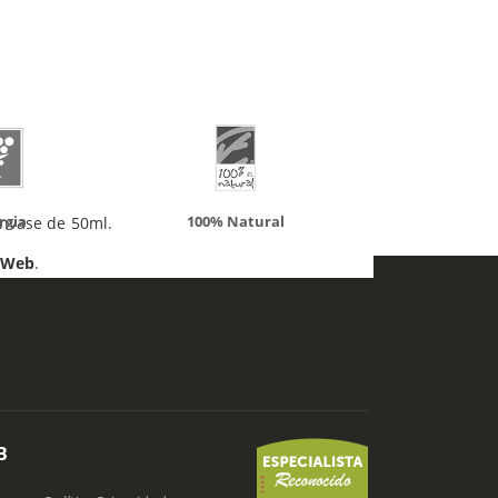
atural
Solaray
LCN
envase de 50ml.
 Web
.
B