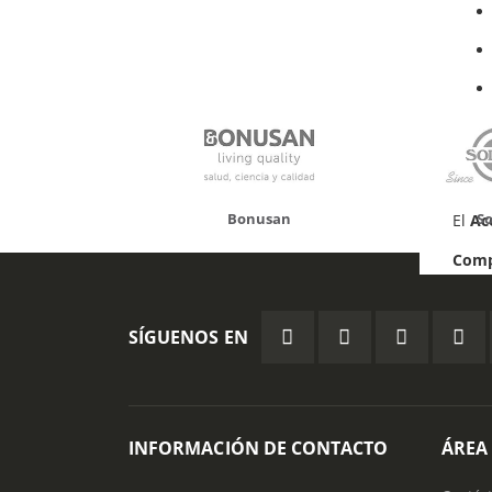
onusan
Solgar
Hifas 
El
Ac
Com
SÍGUENOS EN
INFORMACIÓN DE CONTACTO
ÁREA