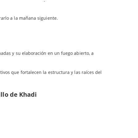
oides que ayudan a hidratar el cuero cabelludo y
rarlo a la mañana siguiente.
vitar encanecimiento prematuro del pelo.
egún la Ayurveda, cuenta con propiedades
o capilar
nadas y su elaboración en un fuego abierto, a
ivos que fortalecen la estructura y las raíces del
llo de Khadi