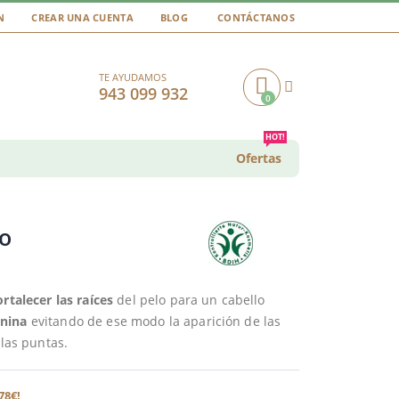
N
CREAR UNA CUENTA
BLOG
CONTÁCTANOS
TE AYUDAMOS
943 099 932
0
Cart
HOT!
Ofertas
lo
ortalecer las raíces
del pelo para un cabello
anina
evitando de ese modo la aparición de las
 las puntas.
78€!