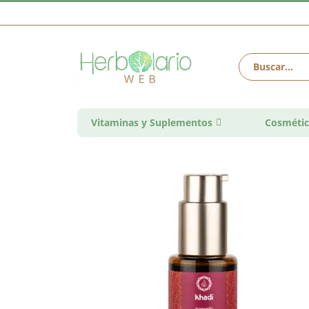
Vitaminas y Suplementos
Cosmétic
Saltar
al
final
de
la
galería
de
imágenes