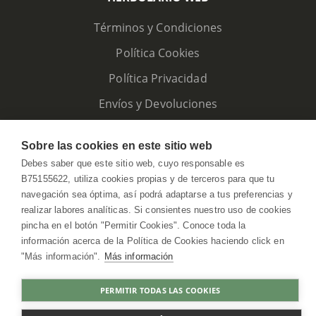
Términos y Condiciones
Política Cookies
Política Privacidad
Envíos y Devoluciones
Sobre las cookies en este sitio web
Debes saber que este sitio web, cuyo responsable es
B75155622, utiliza cookies propias y de terceros para que tu
navegación sea óptima, así podrá adaptarse a tus preferencias y
realizar labores analíticas. Si consientes nuestro uso de cookies
pincha en el botón "Permitir Cookies". Conoce toda la
información acerca de la Política de Cookies haciendo click en
"Más información".
Más información
HerbolarioWeb © 2026. All Rights Reserved
PERMITIR TODAS LAS COOKIES
COMPRAR