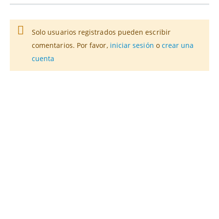
Solo usuarios registrados pueden escribir
comentarios. Por favor,
iniciar sesión
o
crear una
cuenta