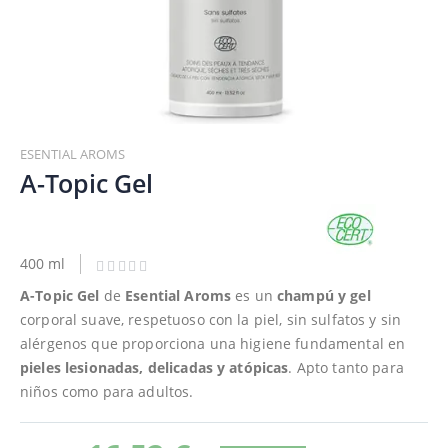
Saltar
al
ESENTIAL AROMS
comienzo
A-Topic Gel
de
la
galería
de
400 ml
imágenes
A-Topic Gel
de
Esential Aroms
es un
champú y gel
corporal suave, respetuoso con la piel, sin sulfatos y sin
alérgenos que proporciona una higiene fundamental en
pieles lesionadas, delicadas y atópicas
. Apto tanto para
niños como para adultos.