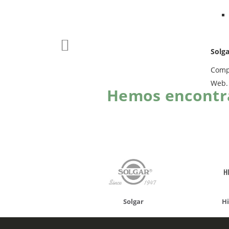
Solg
Com
Web.
Hemos encontra
onusan
Solgar
Hifas 