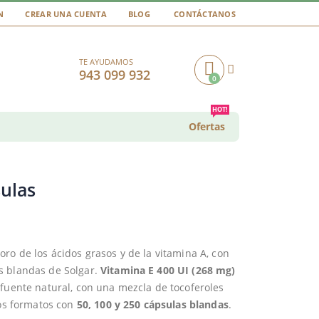
N
CREAR UNA CUENTA
BLOG
CONTÁCTANOS
TE AYUDAMOS
943 099 932
0
Cart
HOT!
Ofertas
sulas
ro de los ácidos grasos y de la vitamina A, con
s blandas de Solgar.
Vitamina E 400 UI (268 mg)
 fuente natural, con una mezcla de tocoferoles
dos formatos con
50, 100 y 250 cápsulas blandas
.