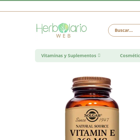
Vitaminas y Suplementos
Cosmétic
Saltar
al
final
de
la
galería
de
imágenes