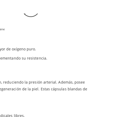
Sin Colorantes
te de semilla de palma y aceite de coco) y agentes de carga: aceite de
iene
Este producto no contiene
colorantes.
ibuye a la protección frente a diversas
sustancias
l riñón, los pulmones o los músculos.
iene
os
tejidos corporales
.
yor de oxígeno puro.
crementando su resistencia.
ón, reduciendo la presión arterial. Además, posee
regeneración de la piel. Estas cápsulas blandas de
dicales libres.