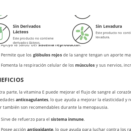
DICACIONES
Sin Gluten
Sin Conservantes
redientes en las cápsulas de Solgar: Gelatina (de origen bovino), glicerina vegetal (de acei
Este producto no contiene
Este producto no cont
gluten.
conservantes.
tamina E que se incluye en estas cápsulas blandas de Solgar contr
, aceite vegetal.
nerativas
que afectan principalmente a órganos como el cerebro, e
Sin Derivados
Sin Levadura
Valor de Referencia de Nutrientes.
Lácteos
Este producto no cont
Vitamina E 400 UI (268 mg) favorece el buen funcionamiento de l
levadura.
Este producto no contiene
derivados lácteos.
Apoya la salud del
sistema reproductor
.
Permite que los
glóbulos rojos
de la sangre tengan un aporte ma
Fomenta la respiración celular de los
músculos
y sus nervios, in
EFICIOS
tra parte, la vitamina E puede mejorar el flujo de sangre al coraz
iedades
anticoagulantes
, lo que ayuda a mejorar la elasticidad y 
ar también son recomendables durante la menopausia.
Sirve de refuerzo para el
sistema inmune
.
Posee acción
antioxidante
, lo que ayuda para luchar contra los ra