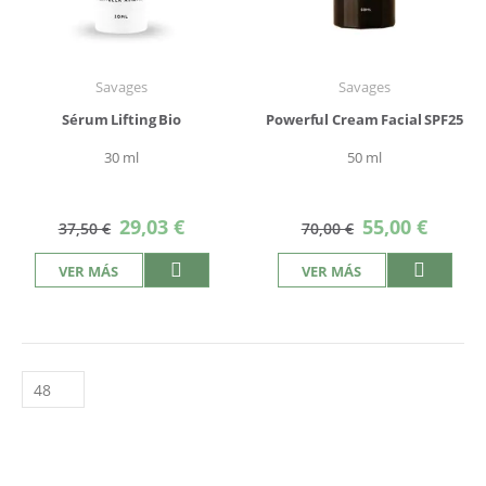
Savages
Savages
Sérum Lifting Bio
Powerful Cream Facial SPF25
30 ml
50 ml
Precio
Precio
29,03 €
55,00 €
37,50 €
70,00 €
especial
especial
VER MÁS
VER MÁS