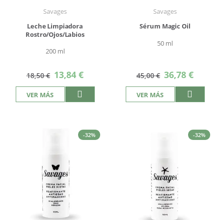
Savages
Savages
Leche Limpiadora
Sérum Magic Oil
Rostro/Ojos/Labios
50 ml
200 ml
Precio
Precio
13,84 €
36,78 €
18,50 €
45,00 €
especial
especial
VER MÁS
VER MÁS
-32%
-32%