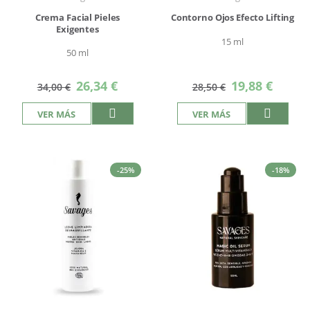
Crema Facial Pieles
Contorno Ojos Efecto Lifting
Exigentes
15 ml
50 ml
Precio
Precio
26,34 €
19,88 €
34,00 €
28,50 €
especial
especial
VER MÁS
VER MÁS
-25%
-18%