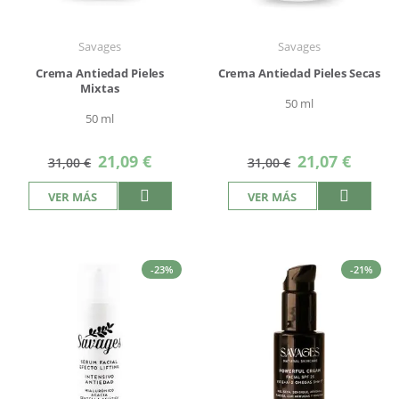
Savages
Savages
Crema Antiedad Pieles
Crema Antiedad Pieles Secas
Mixtas
50 ml
50 ml
Precio
Precio
21,09 €
21,07 €
31,00 €
31,00 €
especial
especial
VER MÁS
VER MÁS
-23%
-21%