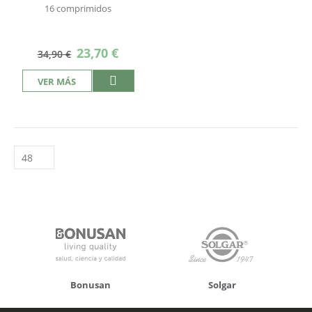
16 comprimidos
Precio
23,70 €
34,90 €
especial
VER MÁS
n
Solgar
Hifas da Terra