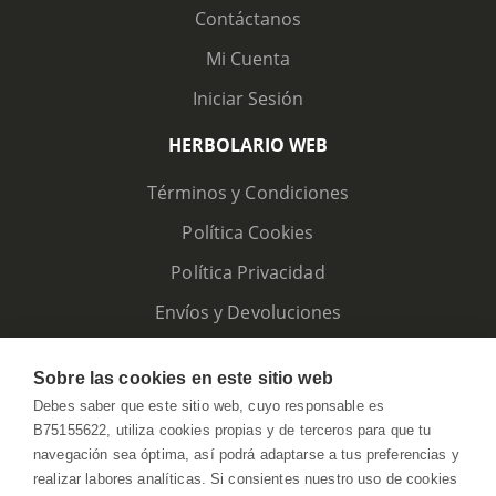
Contáctanos
Mi Cuenta
Iniciar Sesión
HERBOLARIO WEB
Términos y Condiciones
Política Cookies
Política Privacidad
Envíos y Devoluciones
Sobre las cookies en este sitio web
Debes saber que este sitio web, cuyo responsable es
B75155622, utiliza cookies propias y de terceros para que tu
navegación sea óptima, así podrá adaptarse a tus preferencias y
realizar labores analíticas. Si consientes nuestro uso de cookies