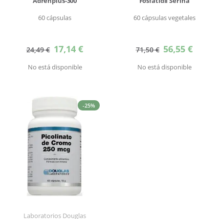
Adrenplus-300
Fosfatidil Serina
60 cápsulas
60 cápsulas vegetales
Precio
Precio
17,14 €
56,55 €
24,49 €
71,50 €
especial
especial
No está disponible
No está disponible
-25%
Laboratorios Douglas