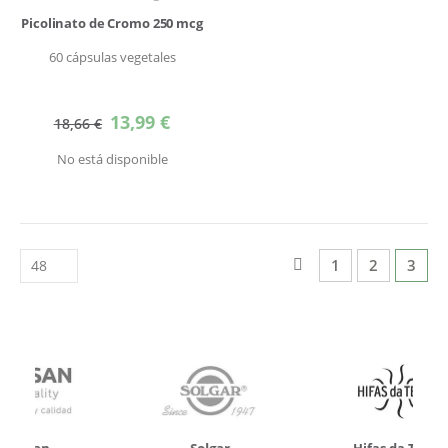
Picolinato de Cromo 250 mcg
60 cápsulas vegetales
Precio
13,99 €
18,66 €
especial
No está disponible
Página
Página
Anterior
Página
Página
Actua
1
2
3