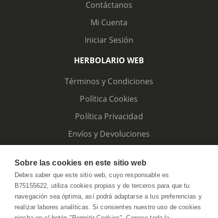
Contáctanos
Mi Cuenta
Iniciar Sesión
HERBOLARIO WEB
Términos y Condiciones
Política Cookies
Política Privacidad
Envíos y Devoluciones
Sobre las cookies en este sitio web
Debes saber que este sitio web, cuyo responsable es
B75155622, utiliza cookies propias y de terceros para que tu
navegación sea óptima, así podrá adaptarse a tus preferencias y
realizar labores analíticas. Si consientes nuestro uso de cookies
pincha en el botón "Permitir Cookies". Conoce toda la