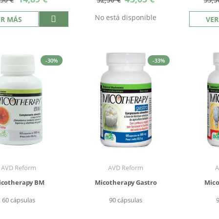
especial
especial
No está disponible
ER MÁS
VER
-30%
-33%
AVD Reform
AVD Reform
A
icotherapy BM
Micotherapy Gastro
Mico
60 cápsulas
90 cápsulas