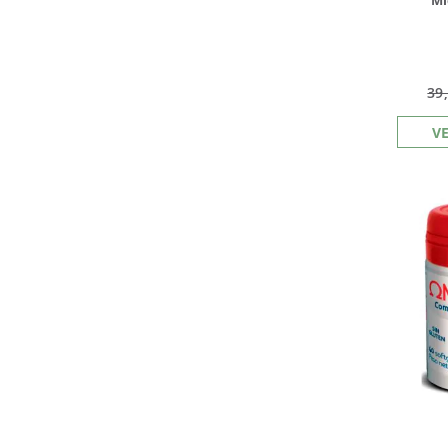
Mi
39
V