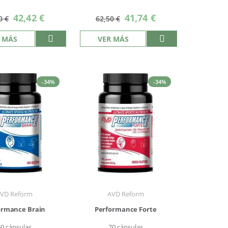
Precio
Precio
42,42 €
41,74 €
0 €
62,50 €
especial
especial
 MÁS
VER MÁS
-34%
-34%
VD Reform
AVD Reform
ormance Brain
Performance Forte
60 cápsulas
70 cápsulas