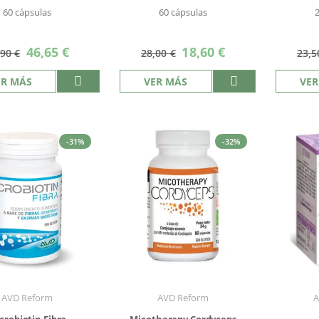
60 cápsulas
60 cápsulas
Precio
Precio
46,65 €
18,60 €
,90 €
28,00 €
23,5
especial
especial
ER MÁS
VER MÁS
VER
-31%
-32%
AVD Reform
AVD Reform
A