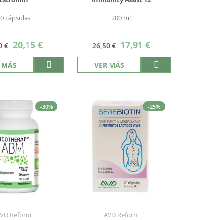
Estromin
Immunity Assist 12
30 cápsulas
200 ml
Precio
Precio
20,15 €
17,91 €
0 €
26,50 €
especial
especial
 MÁS
VER MÁS
-30%
-25%
VD Reform
AVD Reform