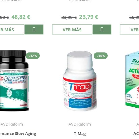
Precio
Precio
48,82 €
23,79 €
,00 €
33,90 €
55,9
especial
especial
ER MÁS
VER MÁS
VER
-32%
-34%
AVD Reform
AVD Reform
A
rmance Slow Aging
T-Mag
AC