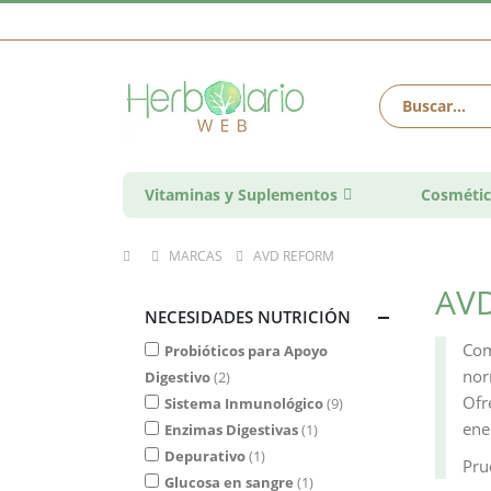
Vitaminas y Suplementos
Cosmétic
MARCAS
AVD REFORM
AV
NECESIDADES NUTRICIÓN
Com
Probióticos para Apoyo
nor
Digestivo
2
Ofr
Sistema Inmunológico
9
ene
Enzimas Digestivas
1
Depurativo
1
Pru
Glucosa en sangre
1