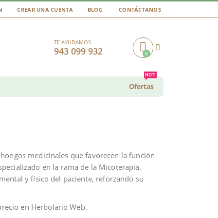
N
CREAR UNA CUENTA
BLOG
CONTÁCTANOS
TE AYUDAMOS
943 099 932
0
Cart
HOT!
Ofertas
 hongos medicinales que favorecen la función
specializado en la rama de la Micoterapia.
ental y físico del paciente, reforzando su
 precio en Herbolario Web.