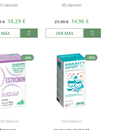
20 cápsulas
60 cápsulas
Precio
Precio
18,29 €
14,96 €
0 €
21,90 €
especial
especial
 MÁS
VER MÁS
-36%
-32%
VD Reform
AVD Reform