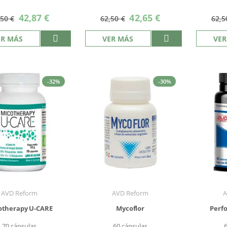
Precio
Precio
42,87 €
42,65 €
,50 €
62,50 €
62,5
especial
especial
ER MÁS
VER MÁS
VER
-32%
-30%
AVD Reform
AVD Reform
A
otherapy U-CARE
Mycoflor
Perf
70 cápsulas
60 cápsulas