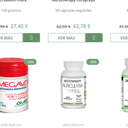
crobiotin Fibra
Micotherapy Cordyceps
100 gramos
90 cápsulas vegetales
Precio
Precio
27,42 €
42,78 €
,90 €
62,50 €
31,5
especial
especial
ER MÁS
VER MÁS
VER
-23%
-30%
AVD Reform
AVD Reform
A