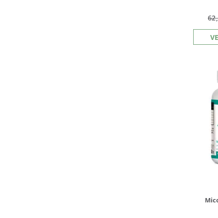
62
V
Mic