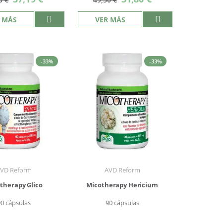
especial
especial
 MÁS
VER MÁS
-33%
-33%
VD Reform
AVD Reform
therapy Glico
Micotherapy Hericium
90 cápsulas
90 cápsulas