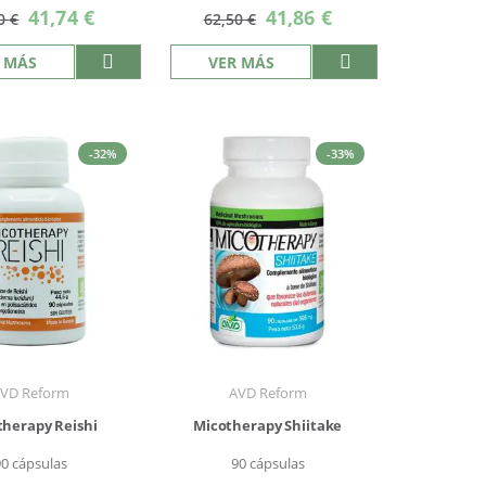
Precio
Precio
41,74 €
41,86 €
0 €
62,50 €
especial
especial
 MÁS
VER MÁS
-32%
-33%
VD Reform
AVD Reform
therapy Reishi
Micotherapy Shiitake
90 cápsulas
90 cápsulas