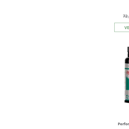
72
V
Perfo