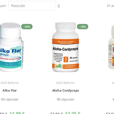
 por
31
ar
Fijar
Dirección
Descendente
-34%
-18%
AVD Reform
AVD Reform
A
Alka Flor
Aloha Cordyceps
60 cápsulas
90 cápsulas
Precio
Precio
14,89 €
43,05 €
,50 €
52,50 €
53,5