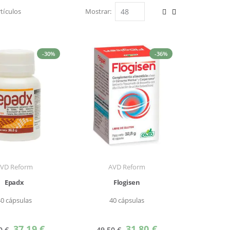
tículos
Mostrar
Ver
Parrilla
Lista
como
-30%
-36%
VD Reform
AVD Reform
Epadx
Flogisen
40 cápsulas
40 cápsulas
Precio
Precio
37,19 €
31,80 €
0 €
49,50 €