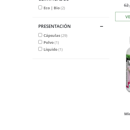
62
Eco | Bio
2
V
PRESENTACIÓN
Cápsulas
29
Polvo
1
Líquido
1
Mi