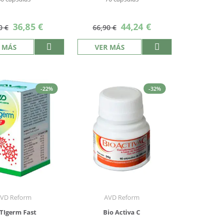
Precio
Precio
36,85 €
44,24 €
0 €
66,90 €
especial
especial
 MÁS
VER MÁS
-22%
-32%
VD Reform
AVD Reform
TIgerm Fast
Bio Activa C