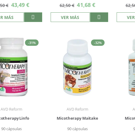
Precio
Precio
43,49 €
41,68 €
,50 €
62,50 €
62,5
especial
especial
ER MÁS
VER MÁS
VER
-31%
-32%
AVD Reform
AVD Reform
A
cotherapy Linfo
Micotherapy Maitake
Mico
90 cápsulas
90 cápsulas