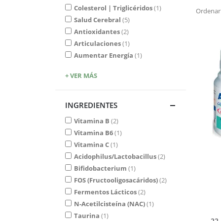
Colesterol | Triglicéridos
1
Ordenar
Salud Cerebral
5
Antioxidantes
2
Articulaciones
1
Aumentar Energía
1
+ VER MÁS
INGREDIENTES
Vitamina B
2
Vitamina B6
1
Vitamina C
1
Acidophilus/Lactobacillus
2
Bifidobacterium
1
FOS (Fructooligosacáridos)
2
Fermentos Lácticos
2
N-Acetilcisteína (NAC)
1
Taurina
1
22