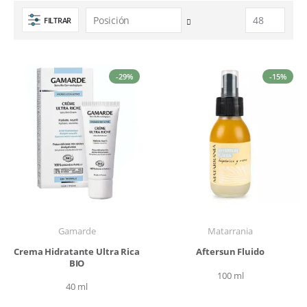
FILTRAR
Fijar
Dirección
Descendente
-29%
-15%
Gamarde
Matarrania
Crema Hidratante Ultra Rica
Aftersun Fluido
BIO
100 ml
40 ml