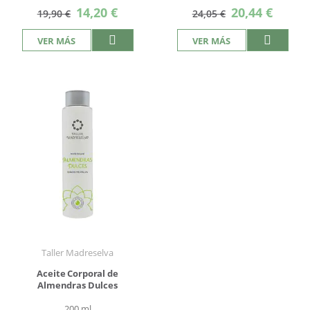
Precio
Precio
14,20 €
20,44 €
19,90 €
24,05 €
especial
especial
VER MÁS
VER MÁS
Taller Madreselva
Aceite Corporal de
Almendras Dulces
200 ml