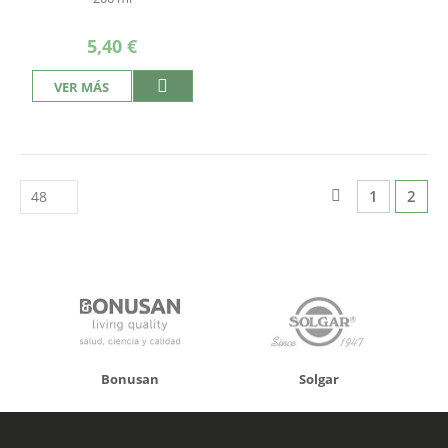
5,40 €
VER MÁS
Página
Página
Anterior
Página
Actua
1
2
Solgar
Hifas da Terra